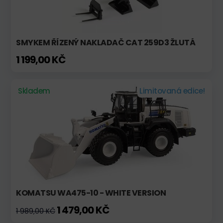
SMYKEM ŘÍZENÝ NAKLADAČ CAT 259D3 ŽLUTÁ
1 199,00 KČ
Skladem
Limitovaná edice!
KOMATSU WA475-10 - WHITE VERSION
1 479,00 KČ
1 989,00 KČ