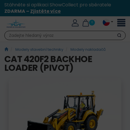
Stáhněte si aplikaci ShowCollect pro sběratele
ZDARMA –
Zjistěte více
Přepn
0
naviga
Hledat
Modely stavební techniky
Modely nakladačů
CAT 420F2 BACKHOE
LOADER (PIVOT)