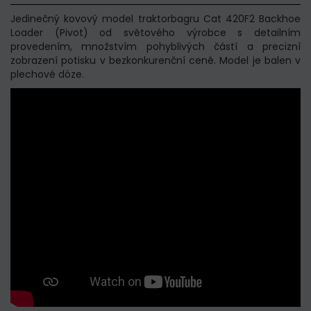
Jedinečný kovový model traktorbagru Cat 420F2 Backhoe
Loader (Pivot) od světového výrobce s detailním
provedením, množstvím pohyblivých částí a precizní
zobrazení potisku v bezkonkurenční ceně. Model je balen v
plechové dóze.