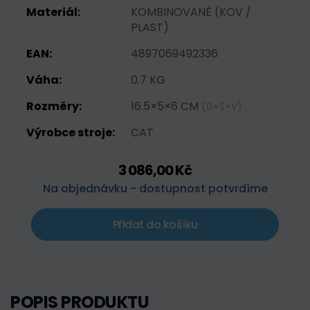
Materiál:
KOMBINOVANĚ (KOV /
PLAST)
EAN:
4897069492336
Váha:
0.7 KG
Rozměry:
16.5×5×6 CM
(D×Š×V)
Výrobce stroje:
CAT
3 086,00 Kč
Na objednávku - dostupnost potvrdíme
Přidat do košíku
POPIS PRODUKTU