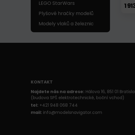
LEGO StarWars
1 91
Plyšové hračky modelů
Modely vlaků a železnic
KONTAKT
Najdete nás na adrese:
Hálova 16, 851 01 Bratisl
(budova SPŠ elektrotechnické, boční vchod)
t
el:
+421 948 068 744
mail:
info@modelsnavigator.com