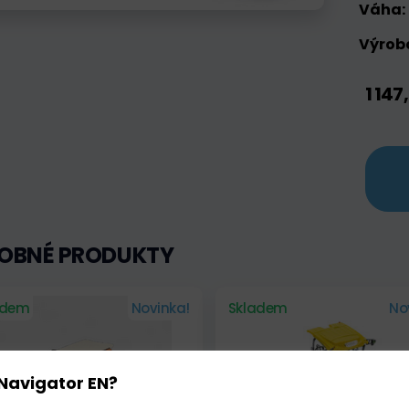
Váha:
Výrobc
1 147
OBNÉ PRODUKTY
adem
Novinka!
Skladem
No
Navigator EN?