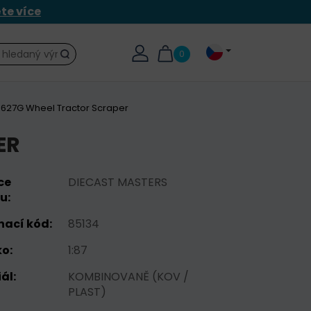
ěte více
0
Hledat
 627G Wheel Tractor Scraper
ER
ce
DIECAST MASTERS
u:
nací kód:
85134
o:
1:87
ál:
KOMBINOVANĚ (KOV /
PLAST)