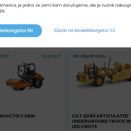
 America, je jedna ze zemí kam doručujeme, ale je nutné nakoup
EN.
M HC200I C
VÖGELE SUPER 1800-5X
lsNavigator EN
Zůstat na ModelsNavigator CZ
40,00 KČ
3 800,00 KČ
adem
Novinka!
Na objednávku
M HC70I CABIN
CAT AD60 ARTICULATED
UNDERGROUND TRUCK W
LED LIGHTS