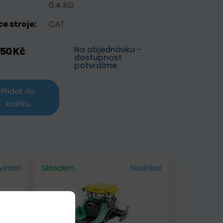
0.4 KG
e stroje:
CAT
Na objednávku -
,50 Kč
dostupnost
potvrdíme
Přidat do
košíku
vinka!
Skladem
Novinka!