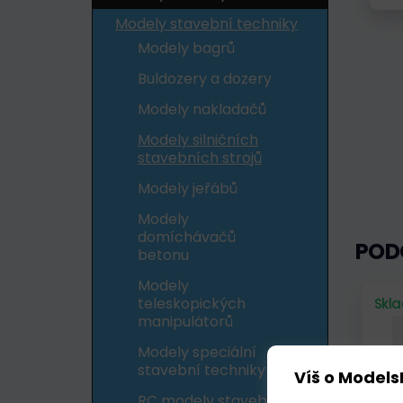
Modely stavební techniky
Modely bagrů
Buldozery a dozery
Modely nakladačů
Modely silničních
stavebních strojů
Modely jeřábů
Modely
domíchávačů
POD
betonu
Modely
teleskopických
Skl
manipulátorů
Modely speciální
stavební techniky
Víš o Models
RC modely stavební