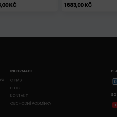
3,00 KČ
1 683,00 KČ
INFORMACE
PL
ava
O NÁS
BLOG
SO
KONTAKT
OBCHODNÍ PODMÍNKY