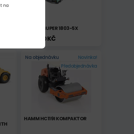
it na
VÖGELE SUPER 1803-5X
3 188,00 KČ
Na objednávku
Novinka!
Předobjednávka
HAMM HC119I KOMPAKTOR
ITH