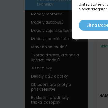
techniky
United States of
ModelsNavigator 
Modely motorek
Modely autobusů
HAM
Jít na Mode
Modely vojenské techniky
2 0
Modely speciálních strojů
Skl
Stavebnice modelů
Tvorba dioram, krajinek a
úprava modelů
3D doplňky
Dekály a 2D obtisky
Oblečení pro piloty a
příslušenství
HAM
Reklamní předměty,
trička, časopisy