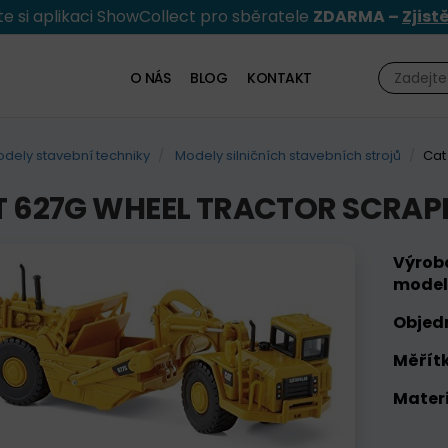
e si aplikaci ShowCollect pro sběratele
ZDARMA –
Zjist
O NÁS
BLOG
KONTAKT
dely stavební techniky
Modely silničních stavebních strojů
Cat
 627G WHEEL TRACTOR SCRAP
Výrob
model
Objed
Měřítk
Materi