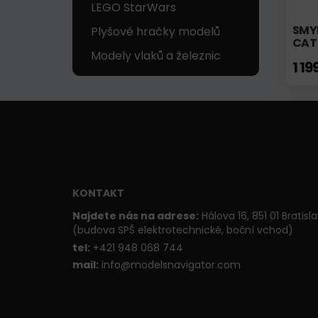
LEGO StarWars
SMY
Plyšové hračky modelů
CAT
Modely vlaků a železnic
1 19
KONTAKT
Najdete nás na adrese:
Hálova 16, 851 01 Bratisl
(budova SPŠ elektrotechnické, boční vchod)
t
el:
+421 948 068 744
mail:
info@modelsnavigator.com