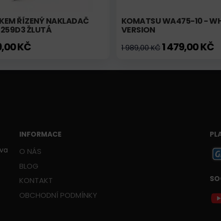
KEM ŘÍZENÝ NAKLADAČ
KOMATSU WA475-10 - WH
 259D3 ŽLUTÁ
VERSION
9,00 KČ
1 479,00 KČ
1 989,00 KČ
INFORMACE
PL
ava
O NÁS
BLOG
SO
KONTAKT
OBCHODNÍ PODMÍNKY