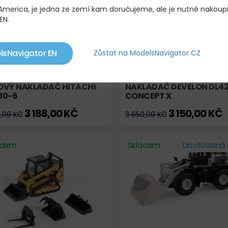
 America, je jedna ze zemí kam doručujeme, ale je nutné nakoup
EN.
lsNavigator EN
Zůstat na ModelsNavigator CZ
OVÝ NAKLADAČ HITACHI
NAKLADAČ DEVELON DL4
10-6
CONCEPT X
3 188,00 KČ
3 150,00 KČ
3,00 KČ
3 650,00 KČ
adem
Skladem
Limitovaná 