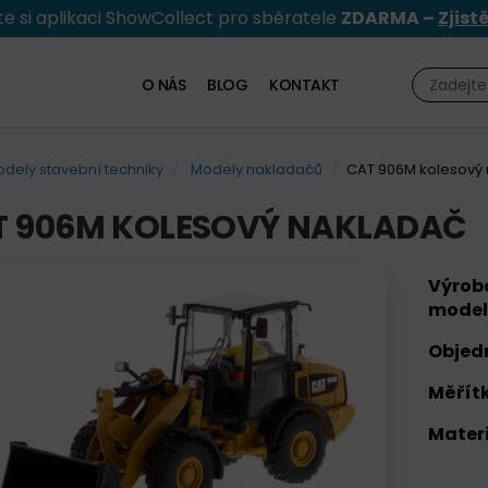
e si aplikaci ShowCollect pro sběratele
ZDARMA –
Zjist
O NÁS
BLOG
KONTAKT
dely stavební techniky
Modely nakladačů
CAT 906M kolesový
T 906M KOLESOVÝ NAKLADAČ
Výrob
model
Objed
Měřítk
Materi