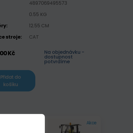
4897069495573
0.55 KG
ry:
12.55 CM
e stroje:
CAT
Na objednávku -
,00 Kč
dostupnost
potvrdíme
Přidat do
košíku
Akce
Skladem
Akce