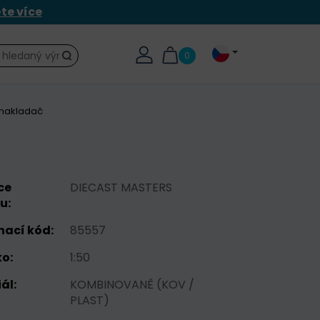
ěte více
0
Hledat
 nakladač
ce
DIECAST MASTERS
u:
nací kód:
85557
o:
1:50
ál:
KOMBINOVANĚ (KOV /
PLAST)