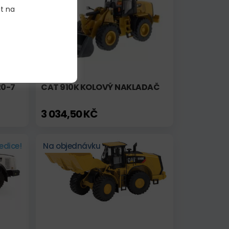
it na
20-7
CAT 910K KOLOVÝ NAKLADAČ
3 034,50 KČ
edice!
Na objednávku