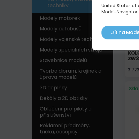
techniky
United States of
ModelsNavigator 
Modely motorek
Modely autobusů
Jít na Mode
Modely vojenské techniky
Modely speciálních strojů
KOL
ZW3
Stavebnice modelů
3 72
Tvorba dioram, krajinek a
úprava modelů
3D doplňky
Skl
Dekály a 2D obtisky
Oblečení pro piloty a
příslušenství
Reklamní předměty,
trička, časopisy