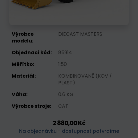
Výrobce
DIECAST MASTERS
modelu:
Objednací kód:
85914
Měřítko:
1:50
Materiál:
KOMBINOVANĚ (KOV /
PLAST)
Váha:
0.6 KG
Výrobce stroje:
CAT
2 880,00 Kč
Na objednávku - dostupnost potvrdíme