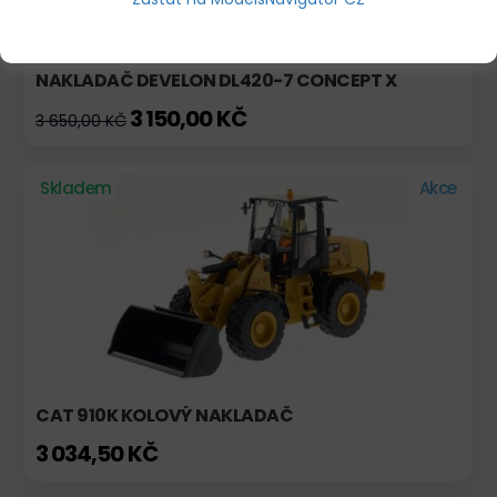
NAKLADAČ DEVELON DL420-7 CONCEPT X
3 150,00 KČ
3 650,00 KČ
Skladem
Akce
CAT 910K KOLOVÝ NAKLADAČ
3 034,50 KČ