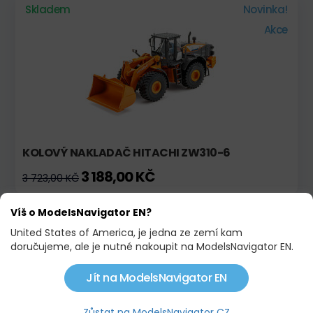
Skladem
Novinka!
Akce
KOLOVÝ NAKLADAČ HITACHI ZW310-6
3 188,00 KČ
3 723,00 KČ
Víš o ModelsNavigator EN?
Skladem
Akce
United States of America, je jedna ze zemí kam
doručujeme, ale je nutné nakoupit na ModelsNavigator EN.
Jít na ModelsNavigator EN
Zůstat na ModelsNavigator CZ