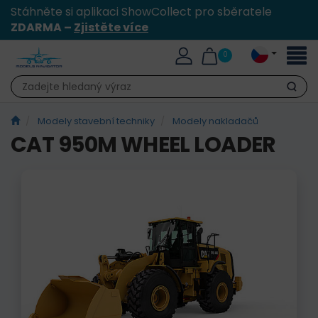
Stáhněte si aplikaci ShowCollect pro sběratele
ZDARMA –
Zjistěte více
Přepn
0
naviga
Hledat
Modely stavební techniky
Modely nakladačů
CAT 950M WHEEL LOADER