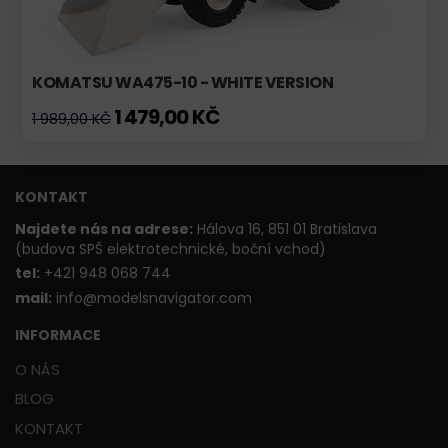
KOMATSU WA475-10 - WHITE VERSION
1 479,00 KČ
1 989,00 KČ
KONTAKT
Najdete nás na adrese:
Hálova 16, 851 01 Bratislava
(budova SPŠ elektrotechnické, boční vchod)
t
el:
+421 948 068 744
mail:
info@modelsnavigator.com
INFORMACE
O NÁS
BLOG
KONTAKT