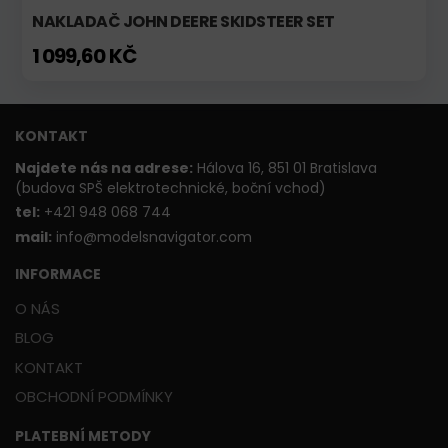
NAKLADAČ JOHN DEERE SKIDSTEER SET
1 099,60 KČ
KONTAKT
Najdete nás na adrese:
Hálova 16, 851 01 Bratislava
(budova SPŠ elektrotechnické, boční vchod)
t
el:
+421 948 068 744
mail:
info@modelsnavigator.com
INFORMACE
O NÁS
BLOG
KONTAKT
OBCHODNÍ PODMÍNKY
PLATEBNÍ METODY