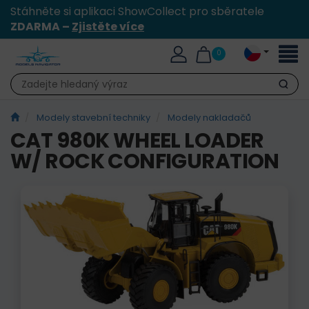
Stáhněte si aplikaci ShowCollect pro sběratele
ZDARMA –
Zjistěte více
Přepn
0
naviga
Hledat
Modely stavební techniky
Modely nakladačů
CAT 980K WHEEL LOADER
W/ ROCK CONFIGURATION