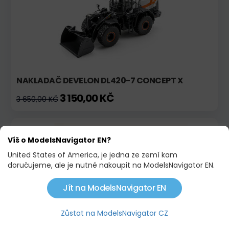
NAKLADAČ DEVELON DL420-7 CONCEPT X
3 150,00 KČ
3 650,00 KČ
Skladem
Akce
Víš o ModelsNavigator EN?
United States of America, je jedna ze zemí kam
doručujeme, ale je nutné nakoupit na ModelsNavigator EN.
Jít na ModelsNavigator EN
Zůstat na ModelsNavigator CZ