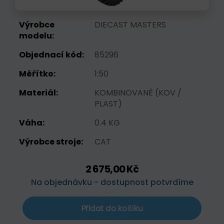
Výrobce
DIECAST MASTERS
modelu:
Objednací kód:
85296
Měřítko:
1:50
Materiál:
KOMBINOVANĚ (KOV /
PLAST)
Váha:
0.4 KG
Výrobce stroje:
CAT
2 675,00 Kč
Na objednávku - dostupnost potvrdíme
Přidat do košíku