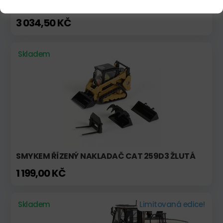
CAT 910K KOLOVÝ NAKLADAČ
3 034,50 KČ
Skladem
SMYKEM ŘÍZENÝ NAKLADAČ CAT 259D3 ŽLUTÁ
1 199,00 KČ
Skladem
Limitovaná edice!