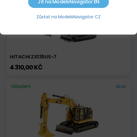
Jít na ModelsNavigator EN
Zůstat na ModelsNavigator CZ
HITACHI ZX135US-7
4 310,00 KČ
Skladem
Akce