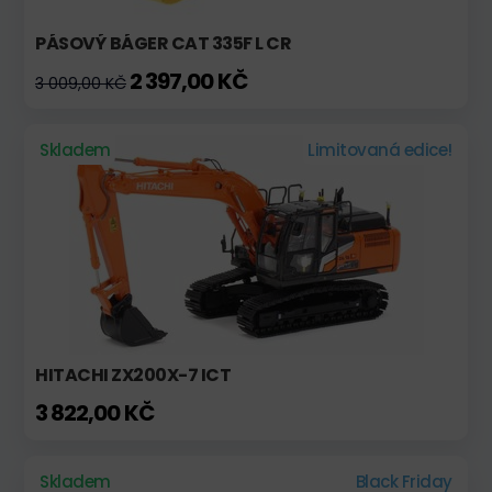
PÁSOVÝ BÁGER CAT 335F L CR
2 397,00 KČ
3 009,00 KČ
Skladem
Limitovaná edice!
HITACHI ZX200X-7 ICT
3 822,00 KČ
Skladem
Black Friday