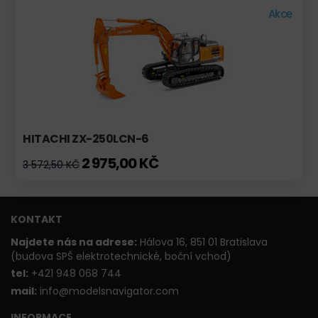
Akce
HITACHI ZX-250LCN-6
2 975,00 KČ
3 572,50 KČ
KONTAKT
Najdete nás na adrese:
Hálova 16, 851 01 Bratislava
(budova SPŠ elektrotechnické, boční vchod)
t
el:
+421 948 068 744
mail:
info@modelsnavigator.com
INFORMACE