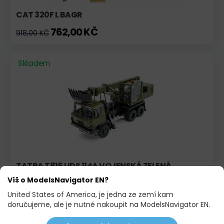
CAT 320F L BAGR
762,00 KČ
918,00 KČ
Skladem
TATRA T815 UDS 114A VOJENSKÁ ZELENÁ
Víš o ModelsNavigator EN?
2 380,00 KČ
2 480,00 KČ
United States of America, je jedna ze zemí kam
doručujeme, ale je nutné nakoupit na ModelsNavigator EN.
Skladem
Novinka!