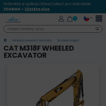
Stáhněte si aplikaci ShowCollect pro sběratele
ZDARMA –
Zjistěte více
Přepn
0
naviga
Hledat
Modely stavební techniky
Modely bagrů
CAT M318F WHEELED
EXCAVATOR