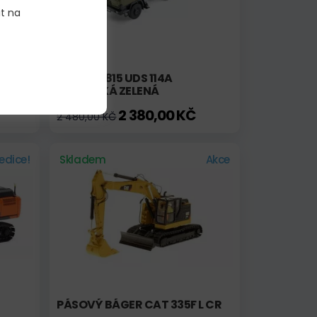
it na
TATRA T815 UDS 114A
VOJENSKÁ ZELENÁ
2 380,00 KČ
2 480,00 KČ
edice!
Skladem
Akce
PÁSOVÝ BÁGER CAT 335F L CR