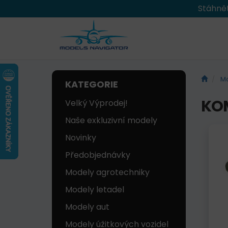
Stáhnět
Mo
KATEGORIE
KOM
Velký Výprodej!
Naše exkluzivní modely
Novinky
Předobjednávky
Modely agrotechniky
Modely letadel
Modely aut
Modely úžitkových vozidel