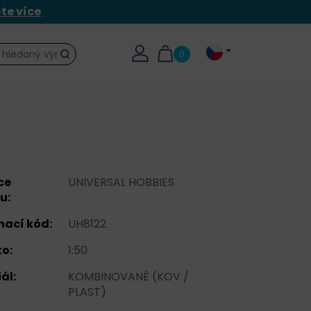
ěte více
0
Hledat
ce
UNIVERSAL HOBBIES
u:
nací kód:
UH8122
o:
1:50
ál:
KOMBINOVANĚ (KOV /
PLAST)