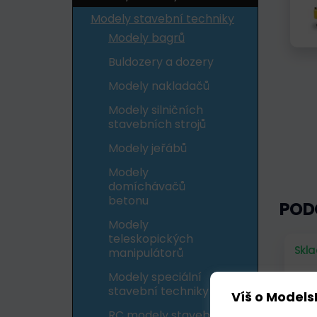
Modely stavební techniky
Modely bagrů
Buldozery a dozery
Modely nakladačů
Modely silničních
stavebních strojů
Modely jeřábů
Modely
domíchávačů
betonu
POD
Modely
teleskopických
Skl
manipulátorů
Modely speciální
stavební techniky
Víš o Models
RC modely stavební