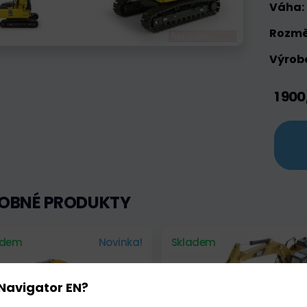
Váha:
Rozmě
Výrobc
1 900
OBNÉ PRODUKTY
adem
Novinka!
Skladem
Navigator EN?