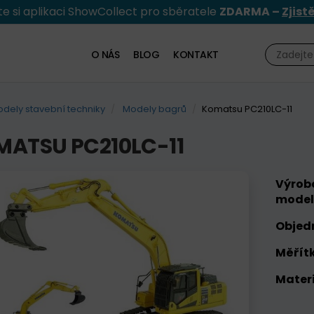
e si aplikaci ShowCollect pro sběratele
ZDARMA –
Zjist
O NÁS
BLOG
KONTAKT
dely stavební techniky
Modely bagrů
Komatsu PC210LC-11
ATSU PC210LC-11
Výrob
model
Objed
Měřítk
Materi