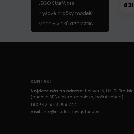
LEGO StarWars
4 3
Plyšové hračky modelů
Modely vlaků a železnic
KONTAKT
Najdete nás na adrese:
Hálova 16, 851 01 Bratisl
(budova SPŠ elektrotechnické, boční vchod)
t
el:
+421 948 068 744
mail:
info@modelsnavigator.com