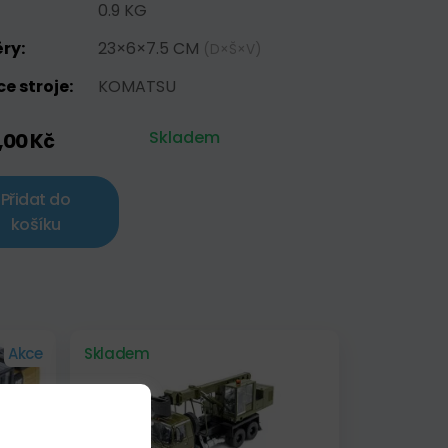
0.9 KG
ry:
23×6×7.5 CM
(D×Š×V)
e stroje:
KOMATSU
Skladem
,00 Kč
Přidat do
košíku
Akce
Skladem