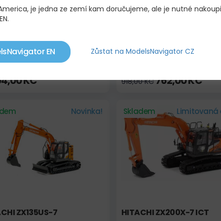
 America, je jedna ze zemí kam doručujeme, ale je nutné nakoup
EN.
lsNavigator EN
Zůstat na ModelsNavigator CZ
HERR R998 SME
CAT 320F L BAGR
04,00 KČ
762,00 KČ
918,00 KČ
adem
Novinka!
Skladem
Limitovaná 
CHI ZX135US-7
HITACHI ZX200X-7 ICT