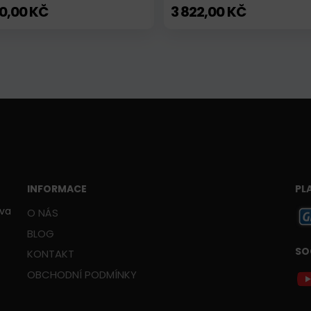
10,00 KČ
3 822,00 KČ
INFORMACE
PL
ava
O NÁS
BLOG
SO
KONTAKT
OBCHODNÍ PODMÍNKY