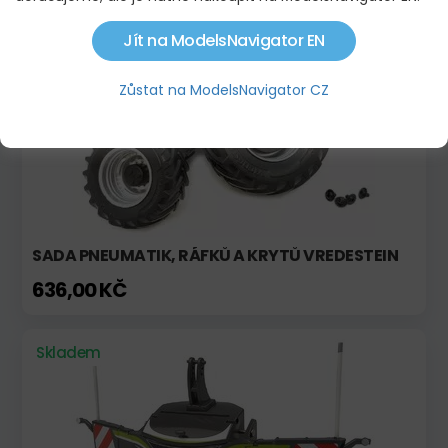
Jít na ModelsNavigator EN
Skladem
Novinka!
Zůstat na ModelsNavigator CZ
SADA PNEUMATIK, RÁFKŮ A KRYTŮ VREDESTEIN
636,00 KČ
Skladem