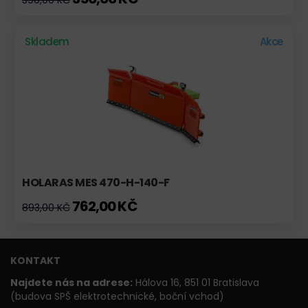
Skladem
Akce
HOLARAS MES 470-H-140-F
762,00 KČ
893,00 KČ
KONTAKT
Najdete nás na adrese:
Hálova 16, 851 01 Bratislava
(budova SPŠ elektrotechnické, boční vchod)