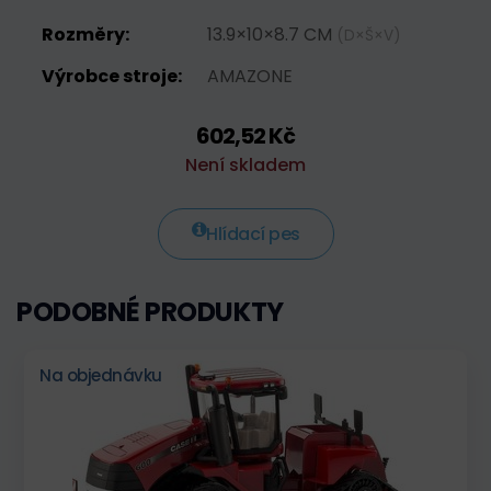
Rozměry:
13.9×10×8.7 CM
(D×Š×V)
Výrobce stroje:
AMAZONE
602,52 Kč
Není skladem
Hlídací pes
PODOBNÉ PRODUKTY
Na objednávku