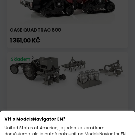
CASE QUADTRAC 600
1 351,00 KČ
Skladem
Víš o ModelsNavigator EN?
FERGUSON - SADA NÁŘADÍ
United States of America, je jedna ze zemí kam
1 938,00 KČ
doručujeme, ale je nutné nakoupit na ModelsNavigator EN.