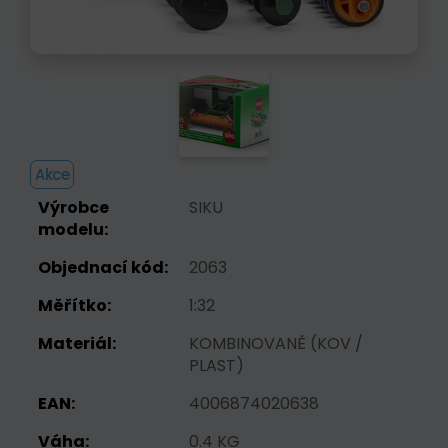
Akce
Výrobce
SIKU
modelu:
Objednací kód:
2063
Měřítko:
1:32
Materiál:
KOMBINOVANĚ (KOV /
PLAST)
EAN:
4006874020638
Váha:
0.4 KG