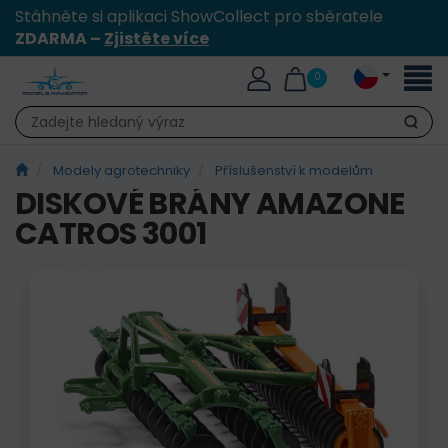
Stáhněte si aplikaci ShowCollect pro sběratele
ZDARMA –
Zjistěte více
Přepn
0
naviga
Hledat
Modely agrotechniky
Příslušenství k modelům
DISKOVÉ BRÁNY AMAZONE
CATROS 3001