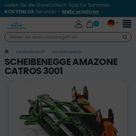
Laden Sie die ShowCollect-App für Sammler
KOSTENLOS
herunter –
Mehr erfahren
Toggl
0
naviga
Suche
Landwirtschaft
Modellzubehör
SCHEIBENEGGE AMAZONE
CATROS 3001