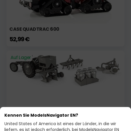
CASE QUADTRAC 600
52,99 €
Auf Lager
Kennen Sie ModelsNavigator EN?
FERGUSON - TOOL KIT
United States of America ist eines der Länder, in die wir
76,00 €
liefern, es ist jedoch erforderlich, bei ModelsNavigator EN