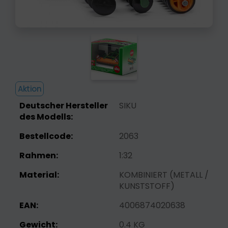
Aktion
Deutscher Hersteller
SIKU
des Modells:
Bestellcode:
2063
Rahmen:
1:32
Material:
KOMBINIERT (METALL /
KUNSTSTOFF)
EAN:
4006874020638
Gewicht:
0.4 KG