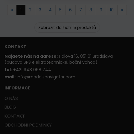
«
1
2
3
4
5
6
7
8
9
10
»
Zobrazit dalších 15 produktů
KONTAKT
Najdete nás na adrese:
Hálova 16, 851 01 Bratislava
(budova SPŠ elektrotechnické, boční vchod)
t
el:
+421 948 068 744
mail:
info@modelsnavigator.com
INFORMACE
O NÁS
BLOG
KONTAKT
OBCHODNÍ PODMÍNKY