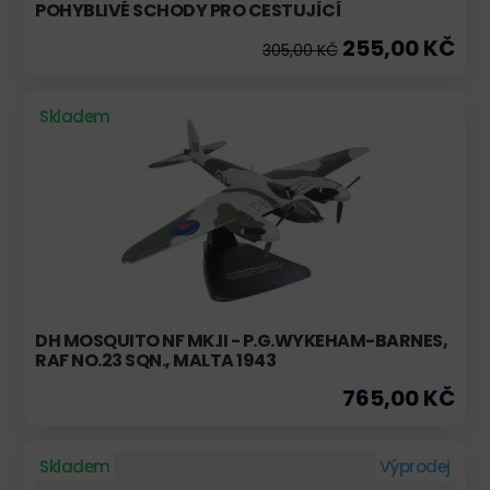
POHYBLIVÉ SCHODY PRO CESTUJÍCÍ
255,00 KČ
305,00 KČ
Skladem
DH MOSQUITO NF MK.II - P.G.WYKEHAM-BARNES,
RAF NO.23 SQN., MALTA 1943
765,00 KČ
Skladem
Výprodej