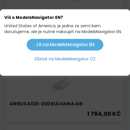
SLOVAK AIR FORCE AERO L-29 DELFIN
Víš o ModelsNavigator EN?
1 625,00 KČ
United States of America, je jedna ze zemí kam
doručujeme, ale je nutné nakoupit na ModelsNavigator EN.
Jít na ModelsNavigator EN
Skladem
Zůstat na ModelsNavigator CZ
AIRBUS A320-200 BULGARIA AIR
1 784,00 KČ