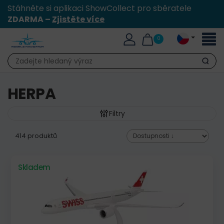
Stáhněte si aplikaci ShowCollect pro sběratele
ZDARMA –
Zjistěte více
Přepn
0
naviga
Hledat
HERPA
Filtry
414 produktů
Skladem