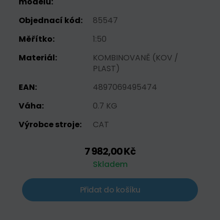
modelu:
Objednací kód:
85547
Měřítko:
1:50
Materiál:
KOMBINOVANĚ (KOV /
PLAST)
EAN:
4897069495474
Váha:
0.7 KG
Výrobce stroje:
CAT
7 982,00 Kč
Skladem
Přidat do košíku