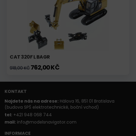
CAT 320F L BAGR
762,00 KČ
918,00 KČ
KONTAKT
Najdete nás na adrese:
Hálova 16, 851 01 Bratislava
(budova SPŠ elektrotechnické, boční vchod)
t
el:
+421 948 068 744
mail:
info@modelsnavigator.com
INFORMACE