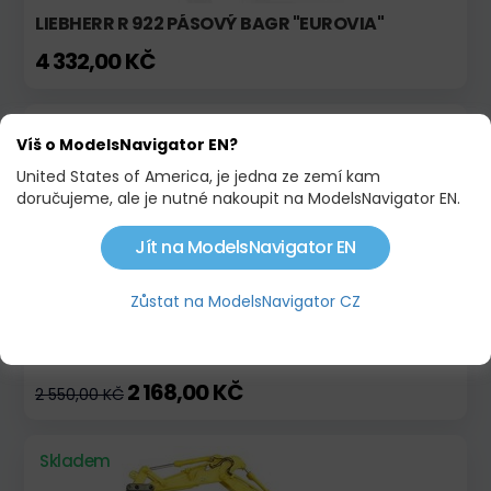
LIEBHERR R 922 PÁSOVÝ BAGR "EUROVIA"
4 332,00 KČ
Skladem
Akce
Víš o ModelsNavigator EN?
United States of America, je jedna ze zemí kam
doručujeme, ale je nutné nakoupit na ModelsNavigator EN.
Jít na ModelsNavigator EN
Zůstat na ModelsNavigator CZ
PÁSOVÝ BAGR CAT 308E2
2 168,00 KČ
2 550,00 KČ
Skladem