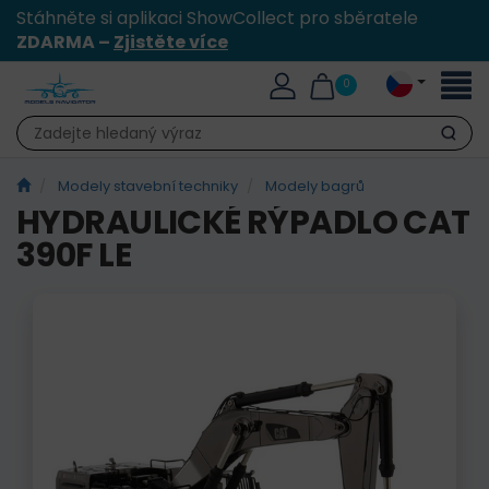
Stáhněte si aplikaci ShowCollect pro sběratele
ZDARMA –
Zjistěte více
Přepn
0
naviga
Hledat
Modely stavební techniky
Modely bagrů
HYDRAULICKÉ RÝPADLO CAT
390F LE