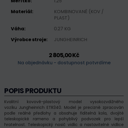
Měřítko:
1:25
Materiál:
KOMBINOVANĚ (KOV /
PLAST)
Váha:
0.27 KG
Výrobce stroje:
JUNGHEINRICH
2 805,00 Kč
Na objednávku - dostupnost potvrdíme
POPIS PRODUKTU
Kvalitní kovově-plastový model vysokozvdižného
vozíku Jungheinrich ETR340. Model je precizně zpracován
podle reálné předlohy a obsahuje řiditelná kola, dvojité
teleskopické rameno a pohyblivý podvozek pro lepší
hratelnost. Teleskopický nosič vidlic a nastavitelné vidlice