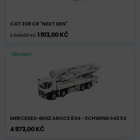
CAT 308 CR "NEXT GEN"
1 913,00 KČ
2 040,00 KČ
Skladem
MERCEDES-BENZ AROCS 8X4 - SCHWING S43 SX
4 973,00 KČ