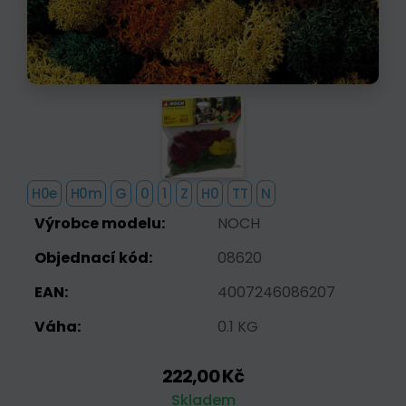
H0e
H0m
G
0
1
Z
H0
TT
N
Výrobce modelu:
NOCH
Objednací kód:
08620
EAN:
4007246086207
Váha:
0.1 KG
222,00 Kč
Skladem