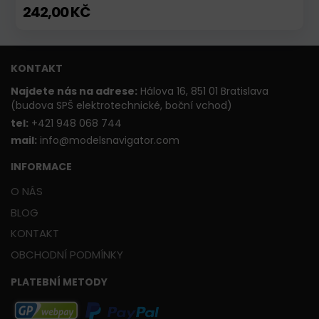
242,00 KČ
KONTAKT
Najdete nás na adrese:
Hálova 16, 851 01 Bratislava
(budova SPŠ elektrotechnické, boční vchod)
t
el:
+421 948 068 744
mail:
info@modelsnavigator.com
INFORMACE
O NÁS
BLOG
KONTAKT
OBCHODNÍ PODMÍNKY
PLATEBNÍ METODY