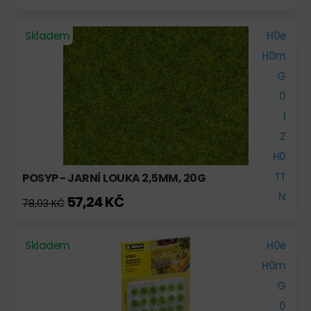
Skladem
H0e
H0m
G
0
1
Z
H0
TT
POSYP - JARNÍ LOUKA 2,5MM, 20G
N
57,24 KČ
78,03 KČ
Skladem
H0e
H0m
G
0