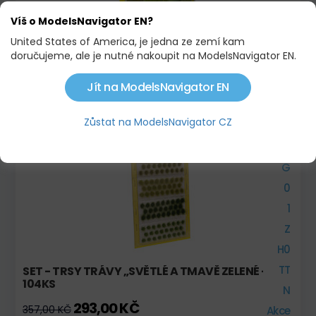
Víš o ModelsNavigator EN?
United States of America, je jedna ze zemí kam
doručujeme, ale je nutné nakoupit na ModelsNavigator EN.
SORTIMENT TRAVNÍCH VLÁKEN, KRÁTKÁ
630,87 KČ
701,00 KČ
Jít na ModelsNavigator EN
Zůstat na ModelsNavigator CZ
Skladem
H0e
H0m
G
0
1
Z
H0
TT
SET - TRSY TRÁVY „SVĚTLÉ A TMAVĚ ZELENÉ -
104KS
N
293,00 KČ
357,00 KČ
Akce