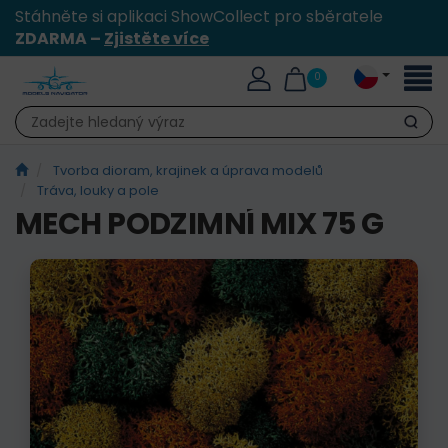
Stáhněte si aplikaci ShowCollect pro sběratele
ZDARMA –
Zjistěte více
Přepn
0
naviga
Hledat
Tvorba dioram, krajinek a úprava modelů
Tráva, louky a pole
MECH PODZIMNÍ MIX 75 G