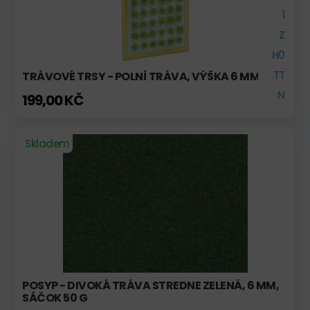
1
Z
H0
TT
TRÁVOVÉ TRSY - POLNÍ TRÁVA, VÝŠKA 6 MM
N
199,00 KČ
Skladem
POSYP - DIVOKÁ TRÁVA STREDNE ZELENÁ, 6 MM,
SÁČOK 50 G