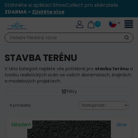
Stáhněte si aplikaci ShowCollect pro sběratele
ZDARMA –
Zjistěte více
Přepn
0
naviga
Hledat
STAVBA TERÉNU
V této kategorii najdete vše potřebné pro
stavbu terénu
a
tvorbu realistických scén ve vašich dioramatech, krajinách
a modelových projektech.
Filtry
4 produkty
Skladem
Akce