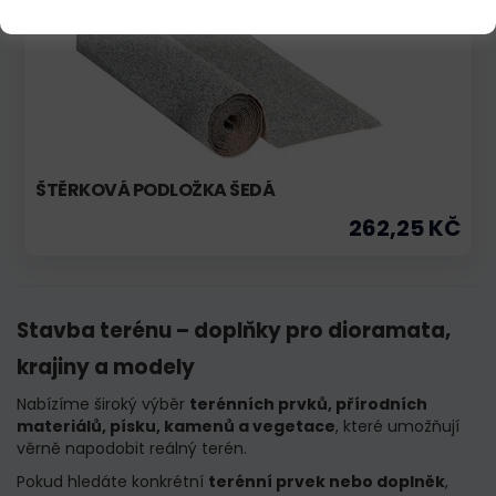
ŠTĚRKOVÁ PODLOŽKA ŠEDÁ
262,25 KČ
Stavba terénu – doplňky pro dioramata,
krajiny a modely
Nabízíme široký výběr
terénních prvků, přírodních
materiálů, písku, kamenů a vegetace
, které umožňují
věrně napodobit reálný terén.
Pokud hledáte konkrétní
terénní prvek nebo doplněk
,