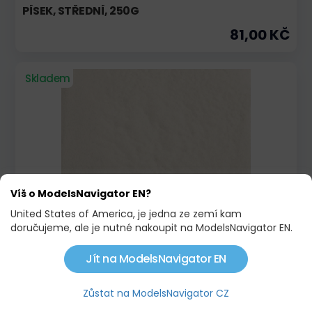
PÍSEK, STŘEDNÍ, 250G
81,00 KČ
Skladem
Víš o ModelsNavigator EN?
United States of America, je jedna ze zemí kam
PÍSEK, JEMNÝ, 250G
doručujeme, ale je nutné nakoupit na ModelsNavigator EN.
62,00 KČ
75,00 KČ
Jít na ModelsNavigator EN
Na objednávku
Zůstat na ModelsNavigator CZ