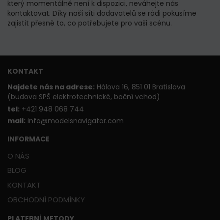
který momentálně není k dispozici, neváhejte nás
kontaktovat. Díky naší síti dodavatelů se rádi pokusíme
zajistit přesně to, co potřebujete pro vaši scénu.
KONTAKT
Najdete nás na adrese:
Hálova 16, 851 01 Bratislava
(budova SPŠ elektrotechnické, boční vchod)
t
el:
+421 948 068 744
mail:
info@modelsnavigator.com
INFORMACE
O NÁS
BLOG
KONTAKT
OBCHODNÍ PODMÍNKY
PLATEBNÍ METODY