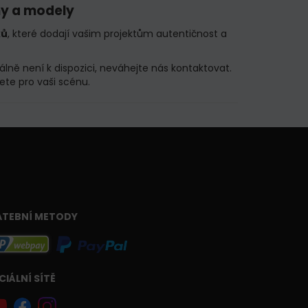
ny a modely
ků
, které dodají vašim projektům autentičnost a
lně není k dispozici, neváhejte nás kontaktovat.
jete pro vaši scénu.
ATEBNÍ METODY
CIÁLNÍ SÍTĚ