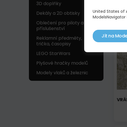
3D doplňky
WRIN
United States of
Dekály a 2D obtisky
ALM
ModelsNavigator 
Oblečení pro piloty a
příslušenství
Jít na Mode
Reklamní předměty,
Na 
trička, časopisy
LEGO StarWars
Plyšové hračky modelů
Modely vlaků a železnic
VRÁS