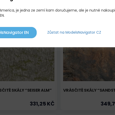
KLE ROCKS XL „SEISER
KAMENNÁ SMĚS „ŽULA“ X
 America, je jedna ze zemí kam doručujeme, ale je nutné nakoup
“
EN.
624,75 KČ
194,
lsNavigator EN
Zůstat na ModelsNavigator CZ
objednávku
Na objednávku
ČITÉ SKÁLY “SEISER ALM”
VRÁSČITÉ SKÁLY “SANDS
331,25 KČ
349,