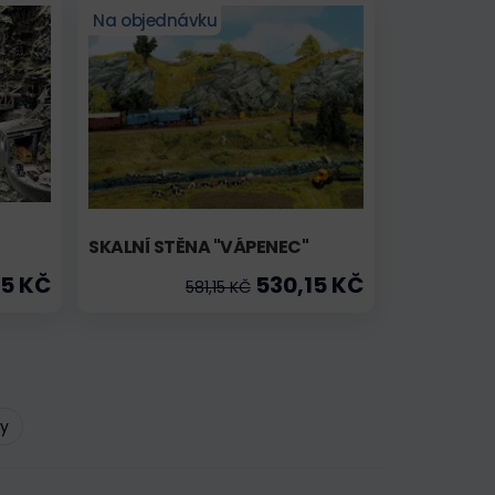
Na objednávku
SKALNÍ STĚNA "VÁPENEC"
5 KČ
530,15 KČ
581,15 KČ
ty