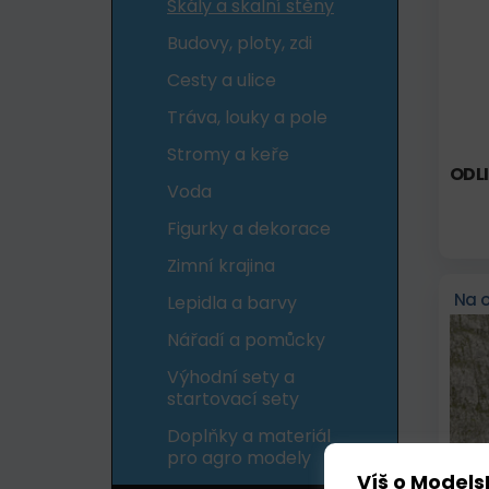
Skály a skalní stěny
Budovy, ploty, zdi
Cesty a ulice
Tráva, louky a pole
Stromy a keře
ODLI
Voda
Figurky a dekorace
Zimní krajina
Na 
Lepidla a barvy
Nářadí a pomůcky
Výhodní sety a
startovací sety
Doplňky a materiál
pro agro modely
Víš o Models