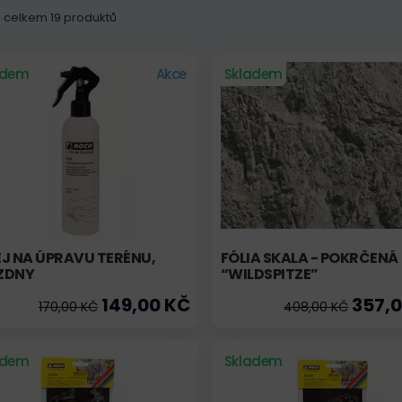
 z celkem 19 produktů
adem
Akce
Skladem
J NA ÚPRAVU TERÉNU,
FÓLIA SKALA - POKRČENÁ
ZDNY
“WILDSPITZE”
149,00 KČ
357,0
170,00 KČ
408,00 KČ
adem
Skladem