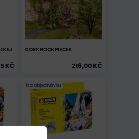
EĽKEJ
CORK ROCK PIECES
25 KČ
216,00 KČ
Na objednávku