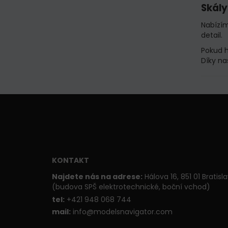
Skály
Nabízím
detail.
Pokud h
Díky na
KONTAKT
Najdete nás na adrese:
Hálova 16, 851 01 Bratisl
(budova SPŠ elektrotechnické, boční vchod)
t
el:
+421 948 068 744
mail:
info@modelsnavigator.com