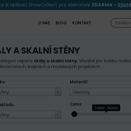
e si aplikaci ShowCollect pro sběratele
ZDARMA –
Zjist
O NÁS
BLOG
KONTAKT
LY A SKALNÍ STĚNY
kategorii najdete
skály a skalní stěny
, vhodné pro tvorbu realis
dioramatech, krajinách a modelových projektech.
tko
Materiál
chny
Všechny
Cena:
 skladu
149Kč - 663Kč
chny