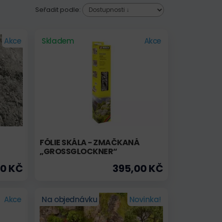
Seřadit podle:
Akce
Skladem
Akce
FÓLIE SKÁLA - ZMAČKANÁ
„GROSSGLOCKNER“
0 KČ
395,00 KČ
Akce
Na objednávku
Novinka!