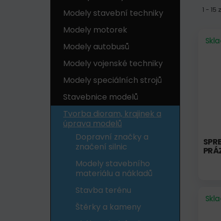
1 - 15
Modely stavební techniky
Modely motorek
Skl
Modely autobusů
Modely vojenské techniky
Modely speciálních strojů
Stavebnice modelů
Tvorba dioram, krajinek a
úprava modelů
Dopravní značky a
SPRE
značení silnic
PRÁ
Modely stavebního
materiálu a nákladů
Stavba terénu
Skl
Štěrky a kameny