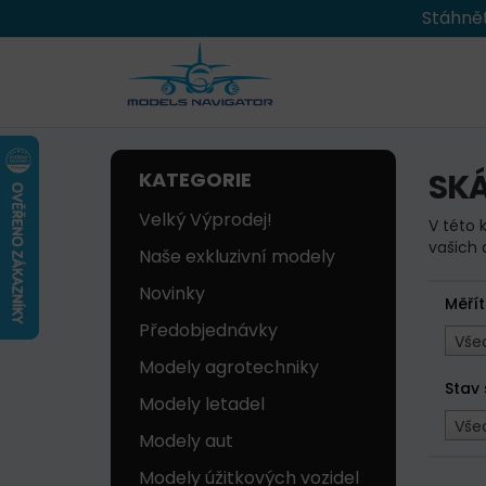
Stáhnět
SKÁ
KATEGORIE
Velký Výprodej!
V této 
vašich 
Naše exkluzivní modely
Novinky
Měří
Předobjednávky
Vše
Modely agrotechniky
Stav
Modely letadel
Vše
Modely aut
Modely úžitkových vozidel