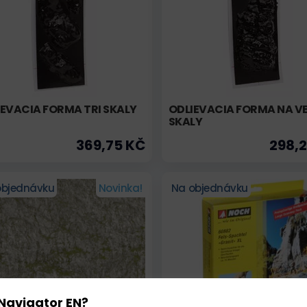
EVACIA FORMA TRI SKALY
ODLIEVACIA FORMA NA V
SKALY
369,75 KČ
298,
objednávku
Novinka!
Na objednávku
Navigator EN?