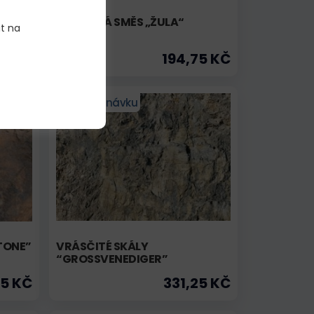
L
KAMENNÁ SMĚS „ŽULA“
it na
75 KČ
194,75 KČ
Na objednávku
TONE”
VRÁSČITÉ SKÁLY
“GROSSVENEDIGER”
75 KČ
331,25 KČ