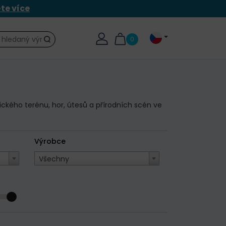
ěte více
0
Hledat
tického terénu, hor, útesů a přírodních scén ve
Výrobce
Všechny