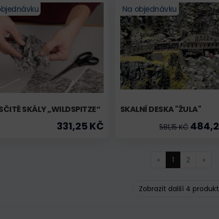
objednávku
Na objednávku
ČITÉ SKÁLY „WILDSPITZE“
SKALNÍ DESKA "ŽULA"
331,25 KČ
484,2
581,15 KČ
«
1
2
»
Zobrazit další 4 produk