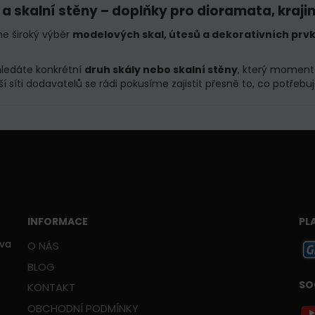
 a skalní stěny – doplňky pro dioramata, kraji
e široký výběr
modelových skal, útesů a dekorativních prv
ledáte konkrétní
druh skály nebo skalní stěny
, který momentá
ší síti dodavatelů se rádi pokusíme zajistit přesně to, co potřebu
INFORMACE
PL
ava
O NÁS
BLOG
SO
KONTAKT
OBCHODNÍ PODMÍNKY