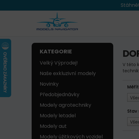
Stáhnět
DOP
KATEGORIE
Velký Výprodej!
V této 
technik
Naše exkluzivní modely
Novinky
Měří
Předobjednávky
Vše
Modely agrotechniky
Stav
Modely letadel
Vše
Modely aut
Modely úžitkových vozidel