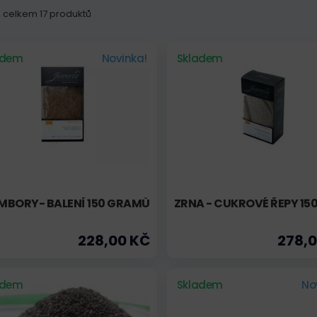
 z celkem 17 produktů
adem
Novinka!
Skladem
MBORY- BALENÍ 150 GRAMŮ
ZRNA - CUKROVÉ ŘEPY 15
228,00 KČ
278,
adem
Skladem
No