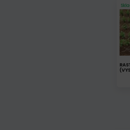
Skl
RAS
(VYS