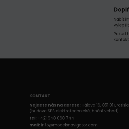
Doplň
Nabízím
vylepši
Pokud h
kontakt
KONTAKT
Najdete nás na adrese:
Hálova 16, 851 01 Bratisl
(budova SPŠ elektrotechnické, boční vchod)
t
el:
+421 948 068 744
mail:
info@modelsnavigator.com