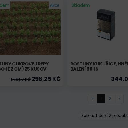
adem
Akce
Skladem
TLINY CUKROVEJ REPY
ROSTLINY KUKUŘICE, HNĚ
OKÉ 2 CM) 25 KUSOV
BALENÍ 50KS
298,25 KČ
344,0
328,37 KČ
«
1
2
»
Zobrazit další 2 produk