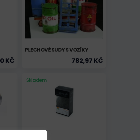
PLECHOVÉ SUDY S VOZÍKY
00 KČ
782,97 KČ
Skladem