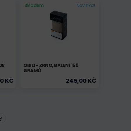
Skladem
Novinka!
DÉ
OBILÍ - ZRNO, BALENÍ 150
GRAMŮ
0 KČ
245,00 KČ
ty