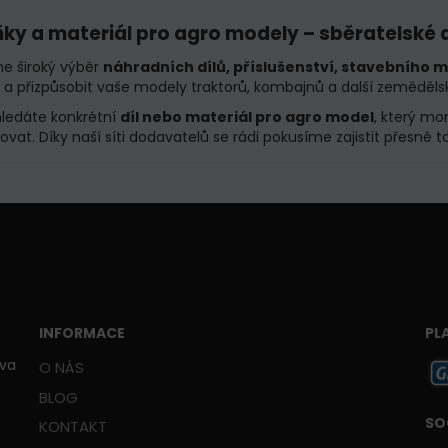
ky a materiál pro agro modely – sběratelské
e široký výběr
náhradních dílů, příslušenství, stavebního m
t a přizpůsobit vaše modely traktorů, kombajnů a další zeměděls
ledáte konkrétní
díl nebo materiál pro agro model
, který mo
ovat. Díky naší síti dodavatelů se rádi pokusíme zajistit přesně t
INFORMACE
PL
ava
O NÁS
BLOG
SO
KONTAKT