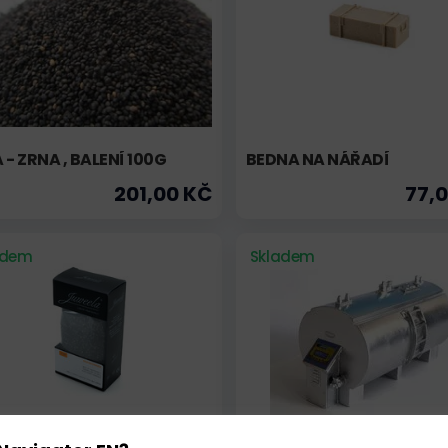
 - ZRNA , BALENÍ 100G
BEDNA NA NÁŘADÍ
201,00 KČ
77,
adem
Skladem