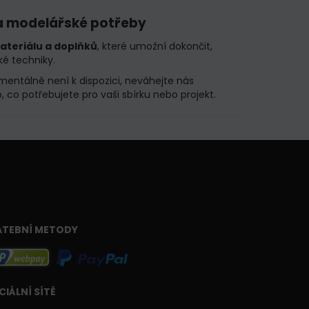
 a modelářské potřeby
ateriálu a doplňků
, které umožní dokončit,
ké techniky.
mentálně není k dispozici, neváhejte nás
o, co potřebujete pro vaši sbírku nebo projekt.
ATEBNÍ METODY
CIÁLNÍ SÍTĚ