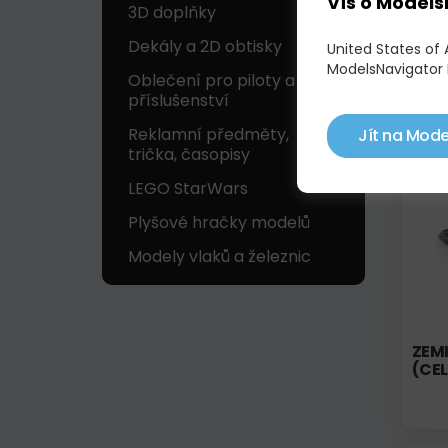
Víš o Models
3D doplňky
ZRNA
Dekály a 2D obtisky
United States of
ModelsNavigator 
Oblečení pro piloty a
příslušenství
Reklamní předměty,
Jít na Mode
Skl
trička, časopisy
LEGO StarWars
Plyšové hračky modelů
Modely vlaků a železnic
ZEM
(CEL