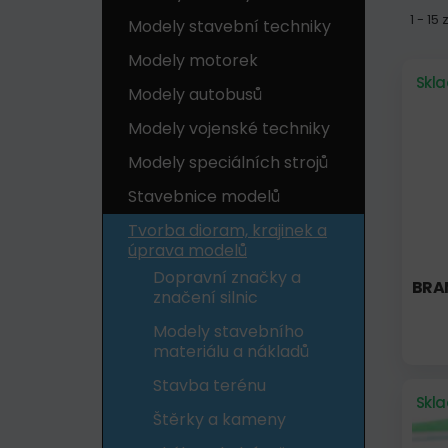
1 - 15
Modely stavební techniky
Modely motorek
Skl
Modely autobusů
Modely vojenské techniky
Modely speciálních strojů
Stavebnice modelů
Tvorba dioram, krajinek a
úprava modelů
Dopravní značky a
BRA
značení silnic
Modely stavebního
materiálu a nákladů
Stavba terénu
Skl
Štěrky a kameny