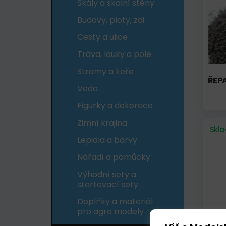
Skály a skalní stěny
Budovy, ploty, zdi
Cesty a ulice
Tráva, louky a pole
Stromy a keře
ŘEPA
Voda
Figurky a dekorace
Zimní krajina
Skl
Lepidla a barvy
Nářadí a pomůcky
Výhodní sety a
startovací sety
Doplňky a materiál
pro agro modely