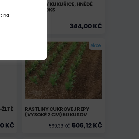
ROSTLINY KUKUŘICE, HNĚDÉ
BALENÍ 50KS
it na
00 KČ
344,00 KČ
Skladem
Akce
-ŽLTÉ
RASTLINY CUKROVEJ REPY
(VYSOKÉ 2 CM) 50 KUSOV
00 KČ
506,12 KČ
569,38 KČ