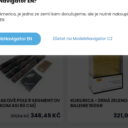
Navigator EN?
 - ŘEPKA OLEJNÁ 150G
NÁDRŽ NA MLIEKO S
CHLADENÍM (WM070)
STRIEBORNÁ VERZIA
 America, je jedna ze zemí kam doručujeme, ale je nutné nakoup
EN.
278,00 KČ
1 506,
lsNavigator EN
Zůstat na ModelsNavigator CZ
adem
Akce
Skladem
IAKOVÉ POLE 8 SEGMENTOV
KUKURICA - ZRNÁ ZELENO
KOM ASI 60 CM)
BALENIE 150GR
346,45 KČ
321,
391,64 KČ