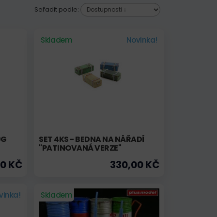
Seřadit podle:
Skladem
Novinka!
0G
SET 4KS - BEDNA NA NÁŘADÍ
"PATINOVANÁ VERZE"
00 KČ
330,00 KČ
vinka!
Skladem