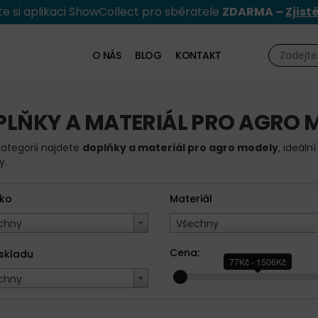
e si aplikaci ShowCollect pro sběratele
ZDARMA –
Zjist
O NÁS
BLOG
KONTAKT
LŇKY A MATERIÁL PRO AGRO 
kategorii najdete
doplňky a materiál pro agro modely
, ideál
y.
tko
Materiál
chny
Všechny
Cena:
 skladu
77Kč - 1506Kč
chny