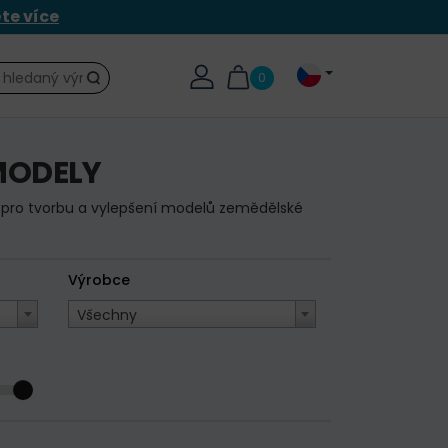
ěte více
0
Hledat
MODELY
ní pro tvorbu a vylepšení modelů zemědělské
Výrobce
Všechny