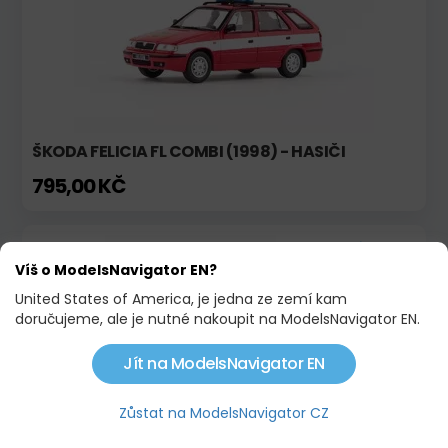
ŠKODA FELICIA FL COMBI (1998) - HASIČI
795,00 KČ
Skladem
Limitovaná edice!
Víš o ModelsNavigator EN?
United States of America, je jedna ze zemí kam
doručujeme, ale je nutné nakoupit na ModelsNavigator EN.
Jít na ModelsNavigator EN
Zůstat na ModelsNavigator CZ