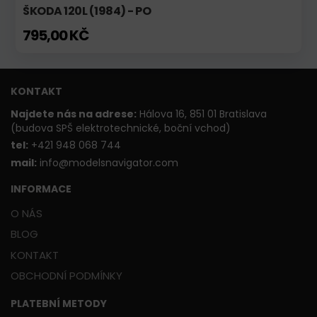
ŠKODA 120L (1984) - PO
795,00 KČ
KONTAKT
Najdete nás na adrese:
Hálova 16, 851 01 Bratislava
(budova SPŠ elektrotechnické, boční vchod)
t
el:
+421 948 068 744
mail:
info@modelsnavigator.com
INFORMACE
O NÁS
BLOG
KONTAKT
OBCHODNÍ PODMÍNKY
PLATEBNÍ METODY