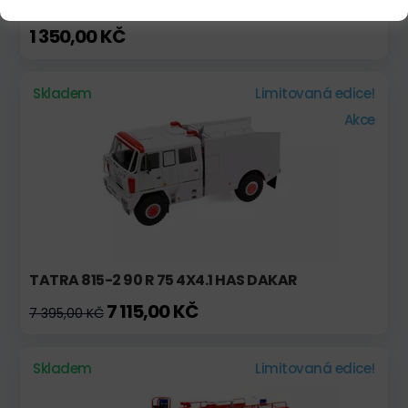
ŠKODA 1203 M VEŘEJNÁ BEZPEČNOST RETRO LINE
1 350,00 KČ
Skladem
Limitovaná edice!
Akce
TATRA 815-2 90 R 75 4X4.1 HAS DAKAR
7 115,00 KČ
7 395,00 KČ
Skladem
Limitovaná edice!