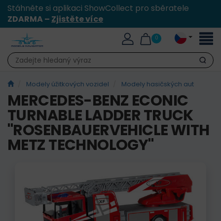
Stáhněte si aplikaci ShowCollect pro sběratele
ZDARMA –
Zjistěte více
Přepn
0
naviga
Hledat
Modely úžitkových vozidel
Modely hasičských aut
MERCEDES-BENZ ECONIC
TURNABLE LADDER TRUCK
"ROSENBAUERVEHICLE WITH
METZ TECHNOLOGY"