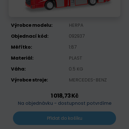
Výrobce modelu:
HERPA
Objednací kód:
092937
Měřítko:
1:87
Materiál:
PLAST
Váha:
0.5 KG
Výrobce stroje:
MERCEDES-BENZ
1 018,73 Kč
Na objednávku - dostupnost potvrdíme
Přidat do košíku