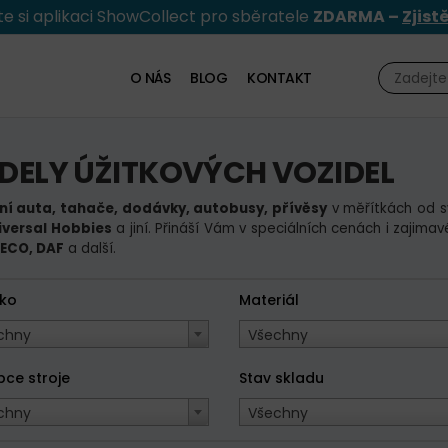
e si aplikaci ShowCollect pro sběratele
ZDARMA –
Zjist
O NÁS
BLOG
KONTAKT
DELY ÚŽITKOVÝCH VOZIDEL
ní auta, tahače, dodávky, autobusy, přívěsy
v měřítkách od s
iversal Hobbies
a jiní. Přináší Vám v speciálních cenách i zajim
VECO, DAF
a další.
tko
Materiál
chny
Všechny
bce stroje
Stav skladu
chny
Všechny