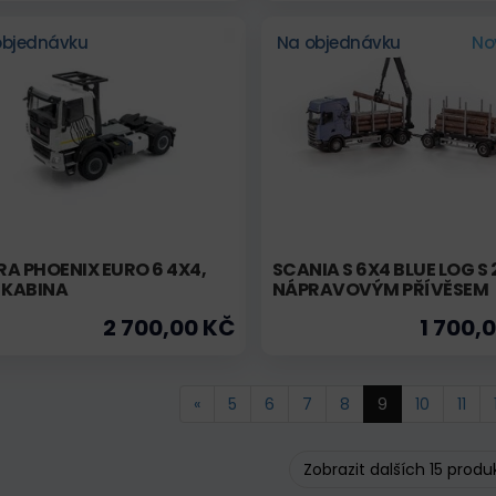
objednávku
Na objednávku
No
A PHOENIX EURO 6 4X4,
SCANIA S 6X4 BLUE LOG S 
 KABINA
NÁPRAVOVÝM PŘÍVĚSEM
2 700,00 KČ
1 700,
«
5
6
7
8
9
10
11
Zobrazit dalších 15 produ