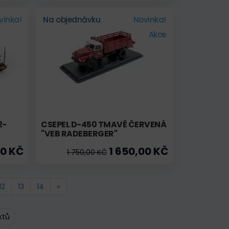
vinka!
Na objednávku
Novinka!
Akce
2-
CSEPEL D-450 TMAVĚ ČERVENÁ
"VEB RADEBERGER"
00 KČ
1 650,00 KČ
1 750,00 KČ
12
13
14
»
ktů