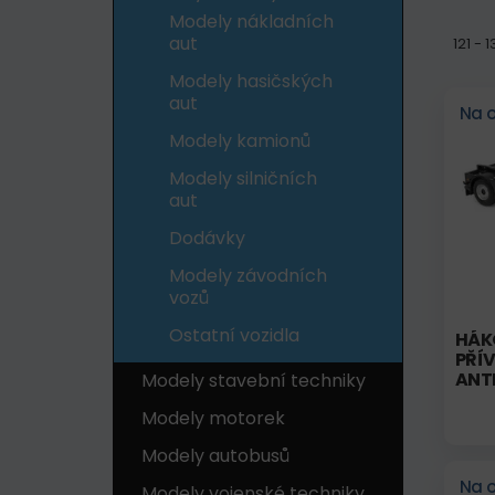
Modely nákladních
aut
121 - 
Modely hasičských
aut
Na 
Modely kamionů
Modely silničních
aut
Dodávky
Modely závodních
vozů
Ostatní vozidla
HÁK
PŘÍV
ANT
Modely stavební techniky
Modely motorek
Modely autobusů
Na 
Modely vojenské techniky