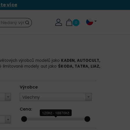
ěte více
0
Hledat
větových výrobců modelů jako
KADEN, AUTOCULT,
avé limitované modely aut jako
ŠKODA, TATRA, LIAZ,
Výrobce
Všechny
Cena:
120Kč - 18870Kč