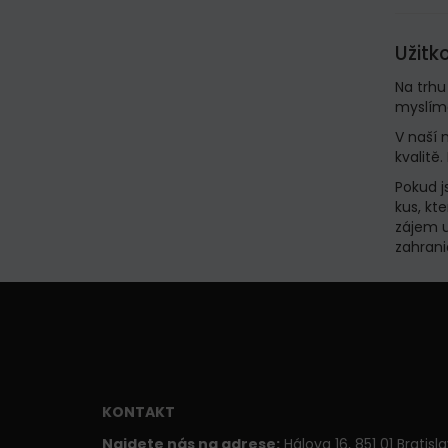
Užitk
Na trhu
myslím
V naší 
kvalitě.
Pokud j
kus, kt
zájem u
zahrani
KONTAKT
Najdete nás na adrese:
Hálova 16, 851 01 Bratisl