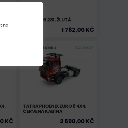
MAN F8 26.281, ŽLUTÁ
it na
00 KČ
1 782,00 KČ
Na objednávku
Novinka!
X4,
TATRA PHOENIX EURO 6 4X4,
ČERVENÁ KABÍNA
00 KČ
2 690,00 KČ