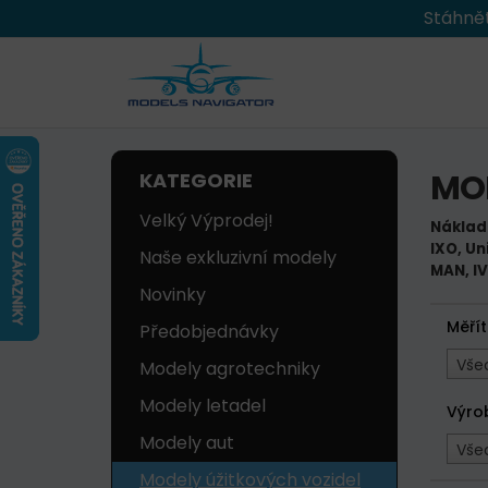
Stáhnět
MO
KATEGORIE
Velký Výprodej!
Náklad
IXO, Un
Naše exkluzivní modely
MAN, I
Novinky
Měří
Předobjednávky
Vše
Modely agrotechniky
Modely letadel
Výro
Modely aut
Vše
Modely úžitkových vozidel