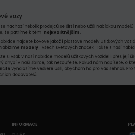
ové vozy
 se nachází několik prodejců se širší nebo užší nabídkou modelů 
e, že patříme k těm
nejkvalitnějším
.
nabídce najdete kovove jakož i plastové modely užitkových voz
Nabízíme
modely
všech světových značek.
Takže z naší nabíd
ste si však v naší nabídce modelů užitkových vozidel i přes její 
erý chybí v naší sbírce, tak nezoufejte.
Pokud nám napíšete, o kte
rčitě vynaložíme veškeré úsilí, abychom ho pro vás sehnali.
Pro 
čních dodavatelů.
INFORMACE
PL
ava
O NÁS