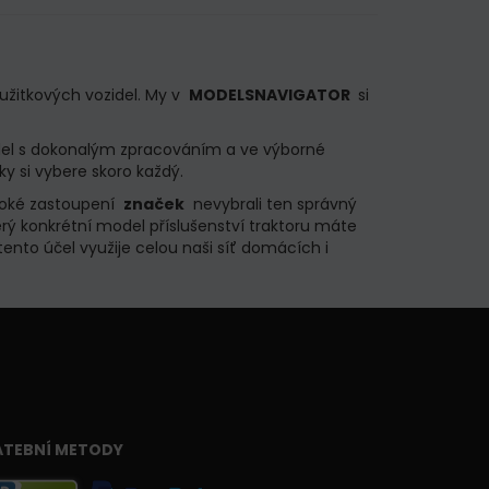
užitkových vozidel.
My v
MODELSNAVIGATOR
si
idel s dokonalým zpracováním a ve výborné
ky si vybere skoro každý.
široké zastoupení
značek
nevybrali ten správný
rý konkrétní model příslušenství traktoru máte
tento účel využije celou naši síť domácích i
ATEBNÍ METODY