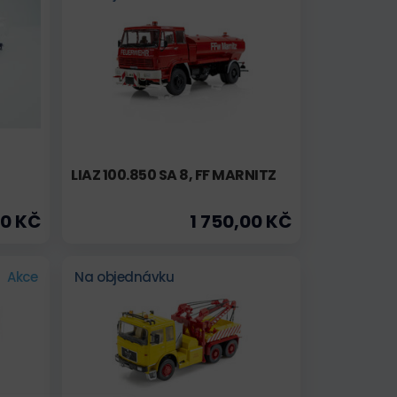
LIAZ 100.850 SA 8, FF MARNITZ
00 KČ
1 750,00 KČ
Akce
Na objednávku