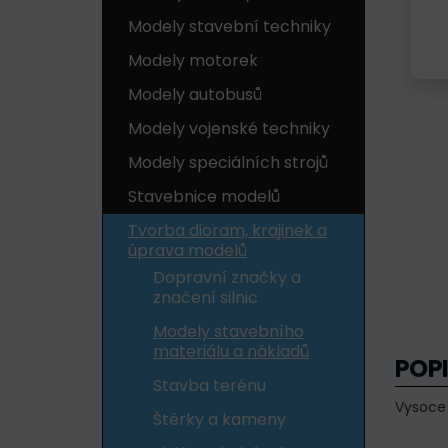
Modely stavební techniky
Modely motorek
Modely autobusů
Modely vojenské techniky
Modely speciálních strojů
Stavebnice modelů
Tvorba dioram, krajinek a
úprava modelů
Dopravní značky a
značení silnic
Modely stavebního
materiálu a nákladů
POP
Stavba terénu
Vysoce 
Štěrky a kameny