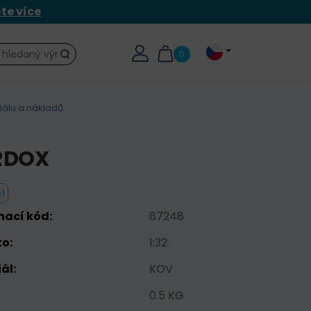
ěte více
0
Hledat
álu a nákladů
RDOX
!
nací kód:
87248
o:
1:32
ál:
KOV
0.5 KG