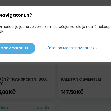
OBNÉ PRODUKTY
Navigator EN?
 America, je jedna ze zemí kam doručujeme, ale je nutné nakoup
adem
Novinka!
Skladem
EN.
lsNavigator EN
Zůstat na ModelsNavigator CZ
VĚNÝ TRANSPORTNÍ BOX
PALETA S CEMENTEM
KÝ
5,00 KČ
147,50 KČ
adem
Novinka!