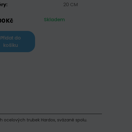
ry:
20 CM
Skladem
00 Kč
Přidat do
košíku
ých ocelových trubek Hardox, svázané spolu.