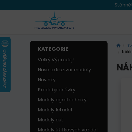
Stáhnět
Tv
KATEGORIE
Nákla
Velký Výprodej!
NÁ
Naše exkluzivní modely
Novinky
Předobjednávky
Modely agrotechniky
Modely letadel
Modely aut
Modely úžitkových vozidel