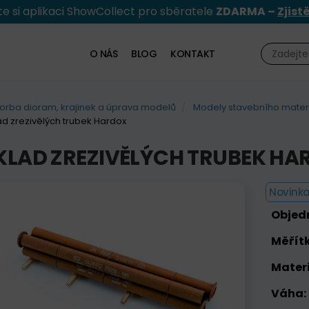
e si aplikaci ShowCollect pro sběratele
ZDARMA –
Zjist
O NÁS
BLOG
KONTAKT
orba dioram, krajinek a úprava modelů
Modely stavebního materi
d zrezivělých trubek Hardox
KLAD ZREZIVĚLÝCH TRUBEK HA
Novinka
Objed
Měřítk
Materi
Váha: