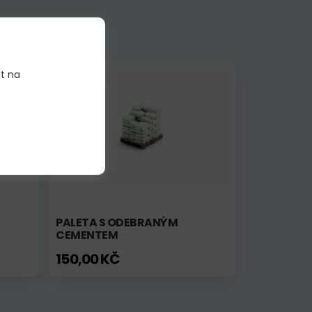
it na
Skladem
PALETA S ODEBRANÝM
CEMENTEM
150,00 KČ