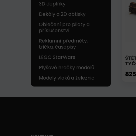
3D doplňky
Dekály a 2D obtisky
Oblečení pro piloty a
příslušenství
Reklamní předměty,
trička, časopisy
LEGO StarWars
ŠTĚ
TYČ
Plyšové hračky modelů
825
Modely vlaků a železnic