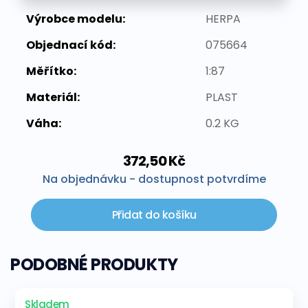
Výrobce modelu:
HERPA
Objednací kód:
075664
Měřítko:
1:87
Materiál:
PLAST
Váha:
0.2 KG
372,50 Kč
Na objednávku - dostupnost potvrdíme
Přidat do košíku
PODOBNÉ PRODUKTY
Skladem