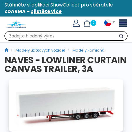
Stáhněte si aplikaci ShowCollect pro sběratele
ZDARMA –
Zjistěte více
Přepn
0
naviga
Hledat
Modely úžitkových vozidel
Modely kamionů
NÁVES - LOWLINER CURTAIN
CANVAS TRAILER, 3A