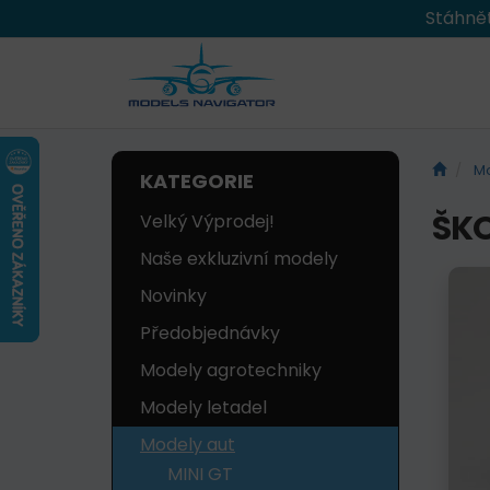
Stáhnět
Mo
KATEGORIE
ŠKO
Velký Výprodej!
Naše exkluzivní modely
Novinky
Předobjednávky
Modely agrotechniky
Modely letadel
Modely aut
MINI GT