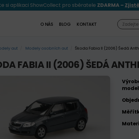
e si aplikaci ShowCollect pro sběratele
ZDARMA –
Zjist
O NÁS
BLOG
KONTAKT
dely aut
Modely osobních aut
Škoda Fabia II (2006) Šedá Anth
DA FABIA II (2006) ŠEDÁ ANT
Výrob
model
Objed
Měřítk
Materi