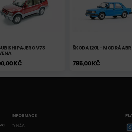
UBISHI PAJERO V73
ŠKODA 120L - MODRÁ ABR
VENÁ
00,00 KČ
795,00 KČ
INFORMACE
PL
ava
O NÁS