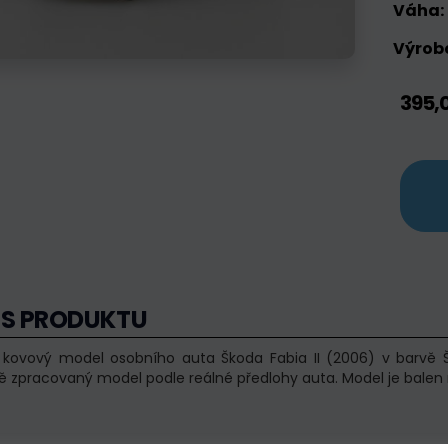
Váha:
Výrobc
395,
IS PRODUKTU
í kovový model osobního auta Škoda Fabia II (2006) v barvě 
ě zpracovaný model podle reálné předlohy auta. Model je balen 