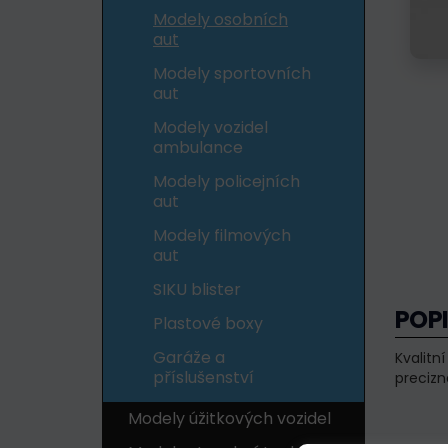
Modely osobních
aut
Modely sportovních
aut
Modely vozidel
ambulance
Modely policejních
aut
Modely filmových
aut
SIKU blister
POP
Plastové boxy
Garáže a
Kvalitn
příslušenství
precizn
Modely úžitkových vozidel