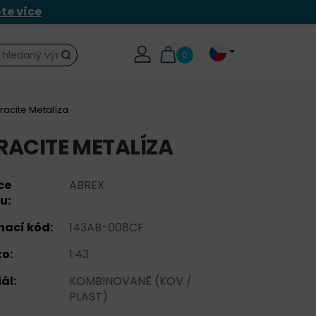
ěte více
0
Hledat
racite Metalíza
HRACITE METALÍZA
ce
ABREX
u:
nací kód:
143AB-008CF
o:
1:43
ál:
KOMBINOVANĚ (KOV /
PLAST)