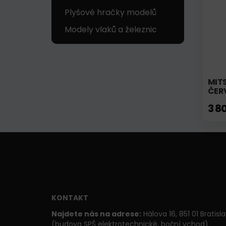
Plyšové hračky modelů
Modely vlaků a železnic
MITS
ČER
3 8
KONTAKT
Najdete nás na adrese:
Hálova 16, 851 01 Bratisl
(budova SPŠ elektrotechnické, boční vchod)