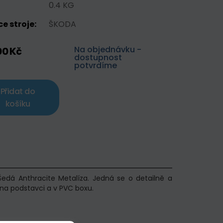
0.4 KG
e stroje:
ŠKODA
Na objednávku -
00 Kč
dostupnost
potvrdíme
Přidat do
košíku
Šedá Anthracite Metalíza. Jedná se o detailně a
na podstavci a v PVC boxu.