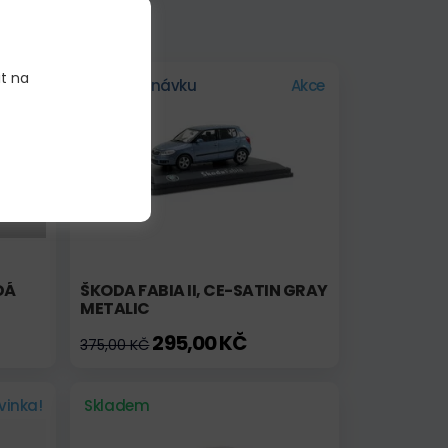
it na
Na objednávku
Akce
DÁ
ŠKODA FABIA II, CE-SATIN GRAY
METALIC
295,00 KČ
375,00 KČ
vinka!
Skladem