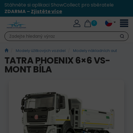
Stáhněte si aplikaci ShowCollect pro sběratele
ZDARMA –
Zjistěte více
Přepn
0
naviga
Hledat
Modely úžitkových vozidel
Modely nákladních aut
TATRA PHOENIX 6×6 VS-
MONT BÍLA