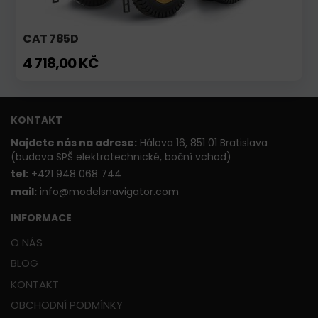
CAT 785D
4 718,00 KČ
KONTAKT
Najdete nás na adrese:
Hálova 16, 851 01 Bratislava
(budova SPŠ elektrotechnické, boční vchod)
t
el:
+421 948 068 744
mail:
info@modelsnavigator.com
INFORMACE
O NÁS
BLOG
KONTAKT
OBCHODNÍ PODMÍNKY