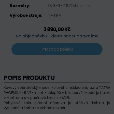
Rozměry:
18.9×6×7.9 CM
(D×Š×V)
Výrobce stroje:
TATRA
3 890,00 Kč
Na objednávku - dostupnost potvrdíme
Přidat do košíku
POPIS PRODUKTU
Kovový sběratelský model kolového nákladního auta TATRA
PHOENIX 6×6 VS-mont - sklápěč v
bíle
barvě. Model je balen
v molitanu a v papírové krabici KADEN.
Pohyblivá kola, přední náprava je otáčivá, kabina je
výklopná a korba se vyklápí dozadu.