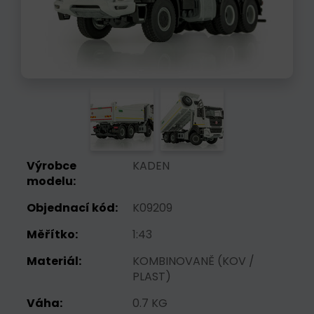
Výrobce
KADEN
modelu:
Objednací kód:
K09209
Měřítko:
1:43
Materiál:
KOMBINOVANĚ (KOV /
PLAST)
Váha:
0.7 KG