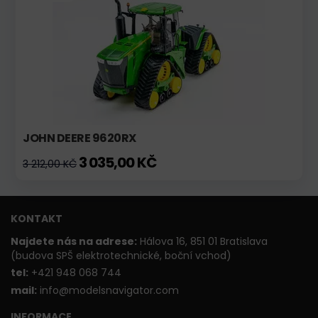
JOHN DEERE 9620RX
3 035,00 KČ
3 212,00 KČ
KONTAKT
Najdete nás na adrese:
Hálova 16, 851 01 Bratislava
(budova SPŠ elektrotechnické, boční vchod)
t
el:
+421 948 068 744
mail:
info@modelsnavigator.com
INFORMACE