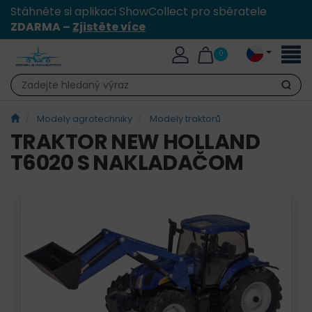
Stáhněte si aplikaci ShowCollect pro sběratele
ZDARMA –
Zjistěte více
Přepn
0
naviga
Hledat
Modely agrotechniky
Modely traktorů
TRAKTOR NEW HOLLAND
T6020 S NAKLADAČOM