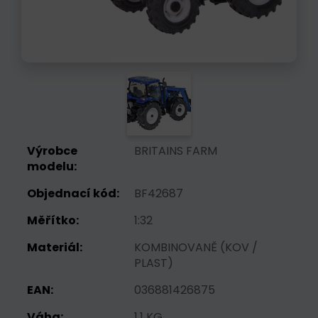
Výrobce
BRITAINS FARM
modelu:
Objednací kód:
BF42687
Měřítko:
1:32
Materiál:
KOMBINOVANĚ (KOV /
PLAST)
EAN:
036881426875
Váha:
1.1 KG