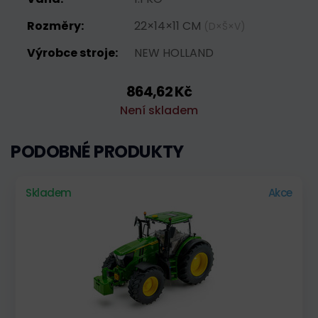
Rozměry:
22×14×11 CM
(D×Š×V)
Výrobce stroje:
NEW HOLLAND
864,62 Kč
Není skladem
PODOBNÉ PRODUKTY
Skladem
Akce