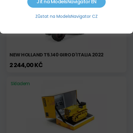
Jít na ModelsNavigator EN
Zůstat na ModelsNavigator CZ
NEW HOLLAND T5.140 GIRO D'ITALIA 2022
2 244,00 KČ
Skladem