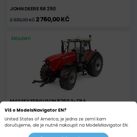
JOHN DEERE 6R 250
2 760,00 KČ
2 930,00 KČ
Skladem
MASSEY FERGUSON 8260 X-TRA
Víš o ModelsNavigator EN?
2 015,00 KČ
United States of America, je jedna ze zemí kam
doručujeme, ale je nutné nakoupit na ModelsNavigator EN.
Skladem
Limitovaná edice!