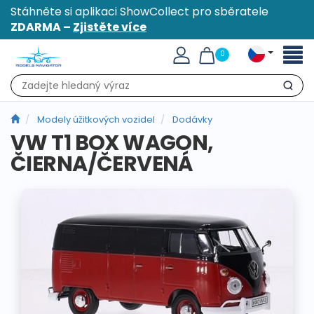
Stáhněte si aplikaci ShowCollect pro sběratele
ZDARMA –
Zjistěte více
Přepn
0
naviga
Hledat
Modely úžitkových vozidel
Dodávky
VW T1 BOX WAGON,
ČIERNA/ČERVENÁ