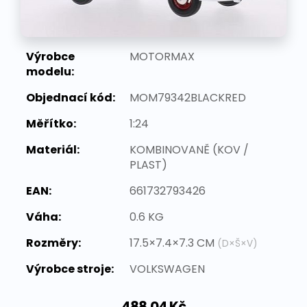
Výrobce
MOTORMAX
modelu:
Objednací kód:
MOM79342BLACKRED
Měřítko:
1:24
Materiál:
KOMBINOVANĚ (KOV /
PLAST)
EAN:
661732793426
Váha:
0.6 KG
Rozměry:
17.5×7.4×7.3 CM
(D×Š×V)
Výrobce stroje:
VOLKSWAGEN
488,04 Kč