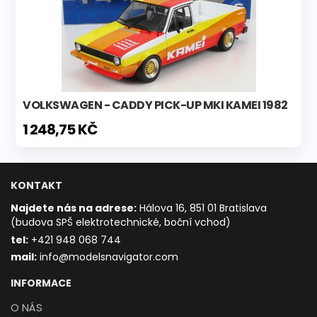
VOLKSWAGEN - CADDY PICK-UP MKI KAMEI 1982
1 248,75 KČ
KONTAKT
Najdete nás na adrese:
Hálova 16, 851 01 Bratislava
(budova SPŠ elektrotechnické, boční vchod)
t
el:
+421 948 068 744
mail:
info@modelsnavigator.com
INFORMACE
O NÁS