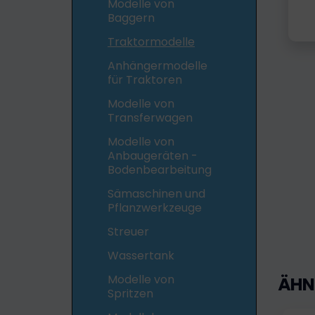
Modelle von
Baggern
Traktormodelle
Anhängermodelle
für Traktoren
Modelle von
Transferwagen
Modelle von
Anbaugeräten -
Bodenbearbeitung
Sämaschinen und
Pflanzwerkzeuge
Streuer
Wassertank
Modelle von
ÄHN
Spritzen