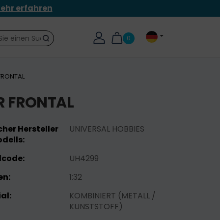
ehr erfahren
0
Suche
FRONTAL
R FRONTAL
her Hersteller
UNIVERSAL HOBBIES
dells:
lcode:
UH4299
n:
1:32
al:
KOMBINIERT (METALL /
KUNSTSTOFF)