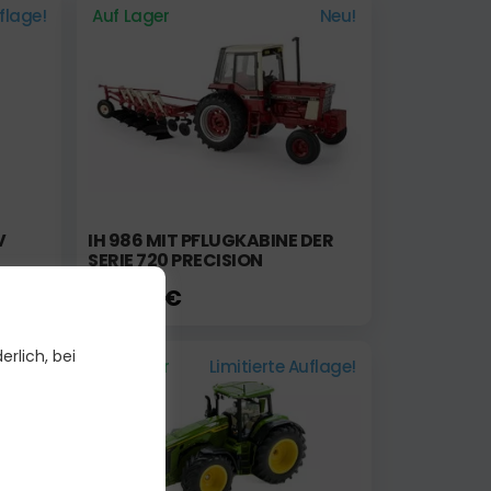
uflage!
Auf Lager
Neu!
V
IH 986 MIT PFLUGKABINE DER
SERIE 720 PRECISION
425,00 €
erlich, bei
Auf Lager
Limitierte Auflage!