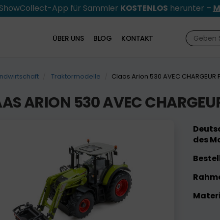
e ShowCollect-App für Sammler
KOSTENLOS
herunter –
M
ÜBER UNS
BLOG
KONTAKT
ndwirtschaft
Traktormodelle
Claas Arion 530 AVEC CHARGEUR 
AS ARION 530 AVEC CHARGEU
Deutsc
des Mo
Bestel
Rahme
Materi