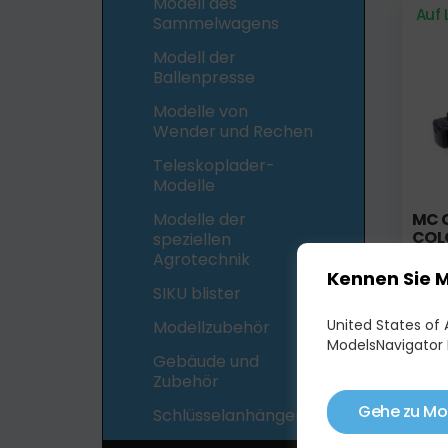
Modell des
Auf 
Sammelwagens
Modell der
Ballenpresse
Modelle von
Wender und Rechen
Teleskoplader-
Modelle
MC 
Modelle der
COLO
speziellen
Agrotechnik
149,
Kennen Sie 
SIKU blister
United States of A
Modellzubehör
Auf 
ModelsNavigator 
Gebäude und
Zubehör
Gehe zu Mo
Schlüsselanhänger