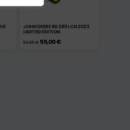
IVE
JOHN DEERE 8R 280 LCN 2023
LIMITED EDITION
55,00 €
59,90 €