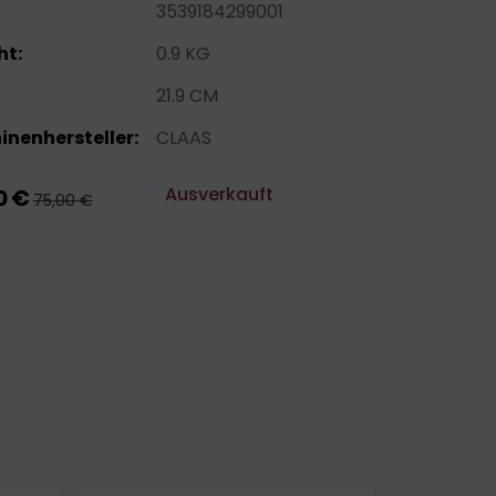
3539184299001
ht:
0.9 KG
21.9 CM
nenhersteller:
CLAAS
Ausverkauft
0 €
75,00 €