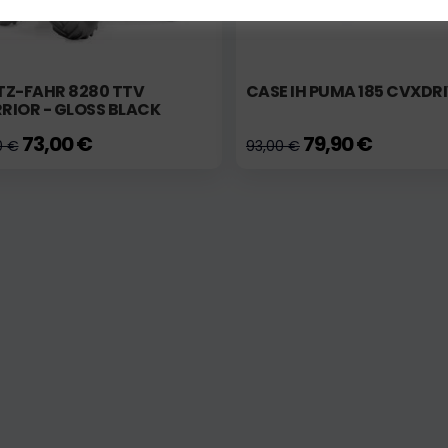
TZ-FAHR 8280 TTV
CASE IH PUMA 185 CVXDR
RIOR - GLOSS BLACK
73,00 €
79,90 €
0 €
93,00 €