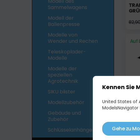
Modell des
TRA
Sammelwagens
GRÜ
Modell der
82,9
Ballenpresse
Modelle von
Wender und Rechen
Auf 
Teleskoplader-
Modelle
Modelle der
speziellen
Agrotechnik
Kennen Sie 
SIKU blister
United States of A
Modellzubehör
NEW 
ModelsNavigator 
Gebäude und
Zubehör
95,0
Gehe zu Mo
Schlüsselanhänger