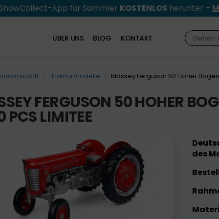
e ShowCollect-App für Sammler
KOSTENLOS
herunter –
M
ÜBER UNS
BLOG
KONTAKT
ndwirtschaft
Traktormodelle
Massey Ferguson 50 Hoher Bogen (
SEY FERGUSON 50 HOHER BOGEN
0 PCS LIMITEE
Deutsc
des Mo
Bestel
Rahme
Materi