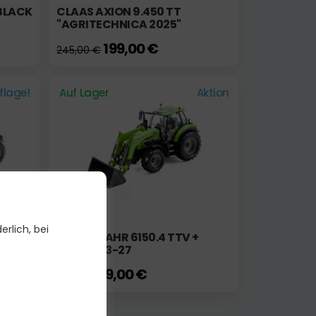
 BLACK
CLAAS AXION 9.450 TT
"AGRITECHNICA 2025"
199,00 €
245,00 €
uflage!
Auf Lager
Aktion
erlich, bei
DEUTZ-FAHR 6150.4 TTV +
STOLL F43-27
79,00 €
93,00 €