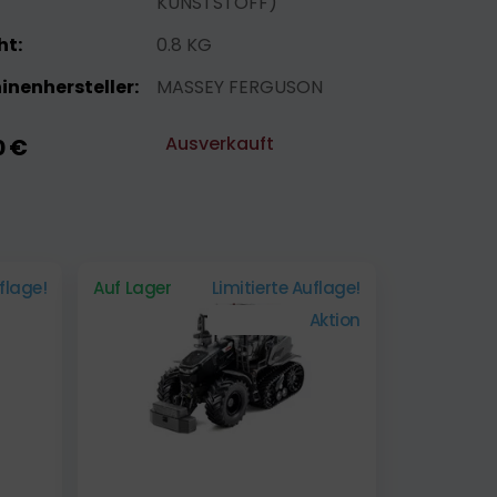
KUNSTSTOFF)
ht:
0.8 KG
nenhersteller:
MASSEY FERGUSON
Ausverkauft
0 €
uflage!
Auf Lager
Limitierte Auflage!
Aktion