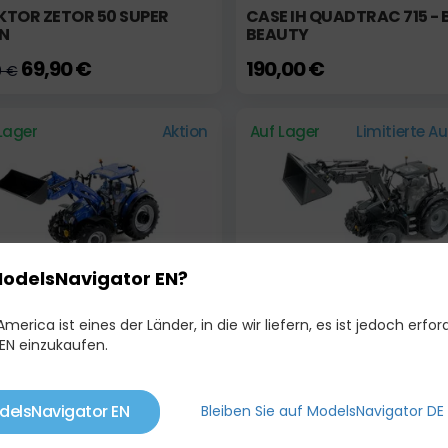
KTOR ZETOR 50 SUPER
CASE IH QUADTRAC 715 -
N
BEAUTY
69,90 €
190,00 €
0 €
Lager
Aktion
Auf Lager
Limitierte A
ModelsNavigator EN?
merica ist eines der Länder, in die wir liefern, es ist jedoch erford
HOLLAND T5.120 + 655LU
DEUTZ-FAHR 6150.4 TTV
EN einzukaufen.
WARRIOR + STOLL F43-27
79,00 €
79,00 €
0 €
93,00 €
delsNavigator EN
Bleiben Sie auf ModelsNavigator DE