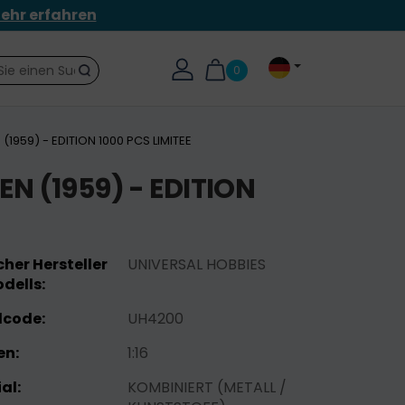
ehr erfahren
0
Suche
1959) - EDITION 1000 PCS LIMITEE
 (1959) - EDITION
her Hersteller
UNIVERSAL HOBBIES
dells:
lcode:
UH4200
n:
1:16
al:
KOMBINIERT (METALL /