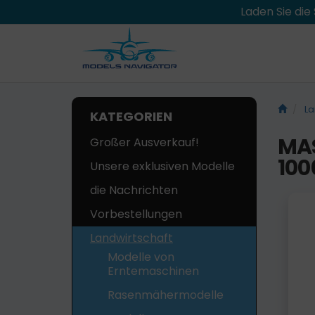
Laden Sie di
La
KATEGORIEN
MAS
Großer Ausverkauf!
100
Unsere exklusiven Modelle
die Nachrichten
Vorbestellungen
Landwirtschaft
Modelle von
Erntemaschinen
Rasenmähermodelle