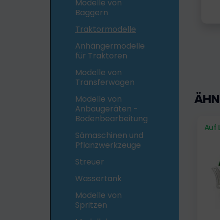
Modelle von
Baggern
Traktormodelle
Anhängermodelle
für Traktoren
Modelle von
Transferwagen
ÄHN
Modelle von
Anbaugeräten -
Bodenbearbeitung
Auf 
Sämaschinen und
Pflanzwerkzeuge
Streuer
Wassertank
Modelle von
Spritzen