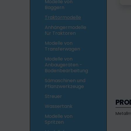
Modelle von
Baggern
Traktormodelle
Anhängermodelle
für Traktoren
Modelle von
Transferwagen
Modelle von
Anbaugeräten -
Bodenbearbeitung
Sämaschinen und
Pflanzwerkzeuge
Streuer
PRO
Wassertank
Metallm
Modelle von
Spritzen