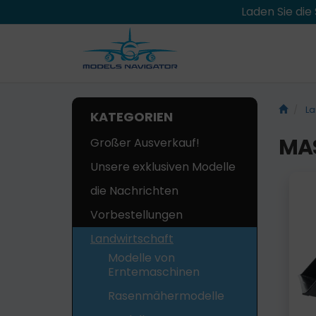
Laden Sie di
La
KATEGORIEN
MAS
Großer Ausverkauf!
Unsere exklusiven Modelle
die Nachrichten
Vorbestellungen
Landwirtschaft
Modelle von
Erntemaschinen
Rasenmähermodelle