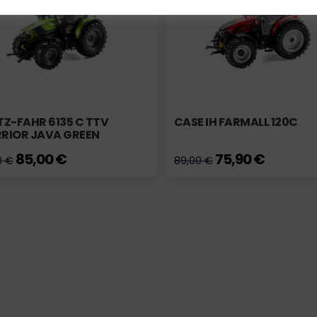
Z-FAHR 6135 C TTV
CASE IH FARMALL 120C
RIOR JAVA GREEN
85,00 €
75,90 €
0 €
89,00 €