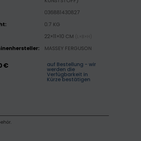
KUNSTSTOFF)
036881430827
ht:
0.7 KG
22×11×10 CM
(L×B×H)
nenhersteller:
MASSEY FERGUSON
auf Bestellung - wir
0 €
werden die
Verfügbarkeit in
Kürze bestätigen
behör.