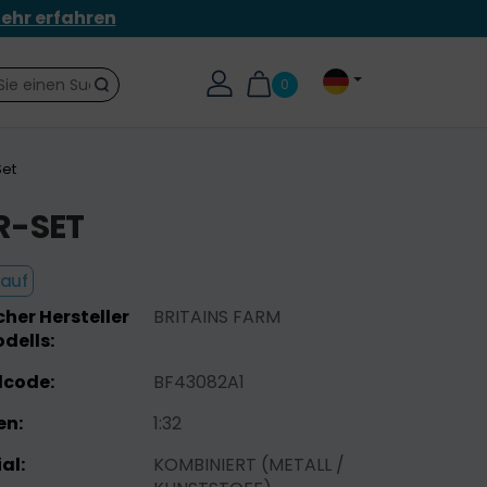
ehr erfahren
0
Suche
Set
R-SET
kauf
her Hersteller
BRITAINS FARM
dells:
lcode:
BF43082A1
n:
1:32
al:
KOMBINIERT (METALL /