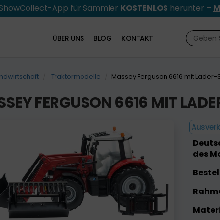
e ShowCollect-App für Sammler
KOSTENLOS
herunter –
M
ÜBER UNS
BLOG
KONTAKT
ndwirtschaft
Traktormodelle
Massey Ferguson 6616 mit Lader-
SEY FERGUSON 6616 MIT LADE
Ausver
Deutsc
des Mo
Bestel
Rahme
Materi