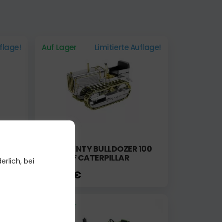
uflage!
Auf Lager
Limitierte Auflage!
BLACK
CAT TWENTY BULLDOZER 100
YEARS OF CATERPILLAR
erlich, bei
378,00 €
Aktion
Auf Lager