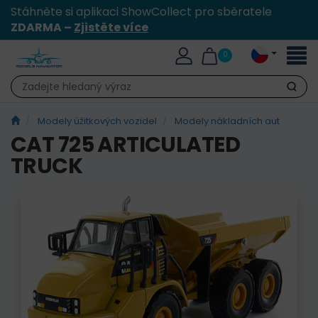
Stáhněte si aplikaci ShowCollect pro sběratele
ZDARMA –
Zjistěte více
Přepn
0
naviga
Hledat
Modely úžitkových vozidel
Modely nákladních aut
CAT 725 ARTICULATED
TRUCK