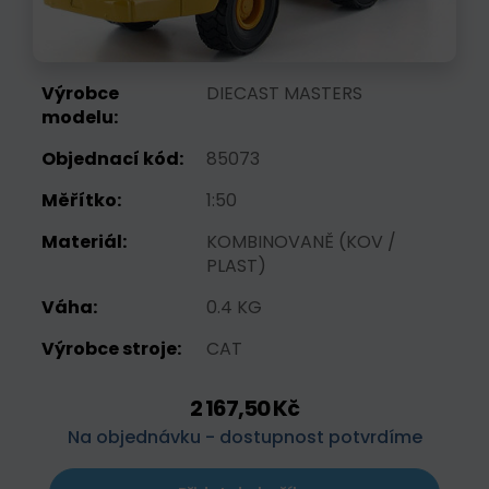
Výrobce
DIECAST MASTERS
modelu:
Objednací kód:
85073
Měřítko:
1:50
Materiál:
KOMBINOVANĚ (KOV /
PLAST)
Váha:
0.4 KG
Výrobce stroje:
CAT
2 167,50 Kč
Na objednávku - dostupnost potvrdíme