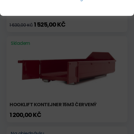
TATRA 815 S3 BÍLÁ BARVA
1 525,00 KČ
1 630,00 KČ
Skladem
HOOKLIFT KONTEJNER 15M3 ČERVENÝ
1 200,00 KČ
Na objednávku