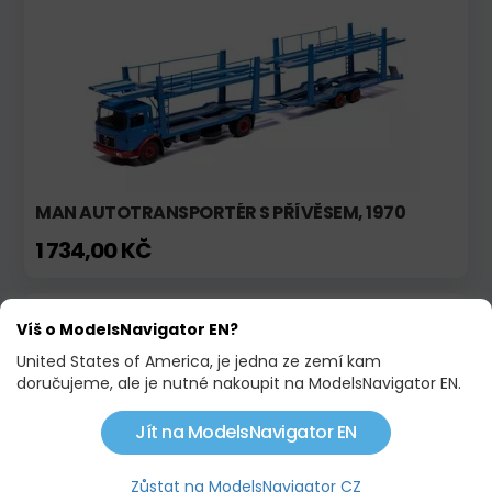
MAN AUTOTRANSPORTÉR S PŘÍVĚSEM, 1970
1 734,00 KČ
Skladem
Akce
Víš o ModelsNavigator EN?
United States of America, je jedna ze zemí kam
doručujeme, ale je nutné nakoupit na ModelsNavigator EN.
Jít na ModelsNavigator EN
Zůstat na ModelsNavigator CZ