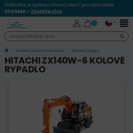
Stáhněte si aplikaci ShowCollect pro sběratele
ZDARMA –
Zjistěte více
Přepn
0
naviga
Hledat
Modely stavební techniky
Modely bagrů
HITACHI ZX140W-6 KOLOVÉ
RYPADLO