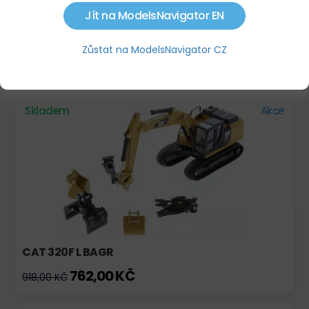
Jít na ModelsNavigator EN
LIEBHERR R998 SME
Zůstat na ModelsNavigator CZ
5 304,00 KČ
Skladem
Akce
CAT 320F L BAGR
762,00 KČ
918,00 KČ