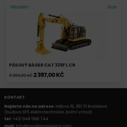
Skladem
Akce
PÁSOVÝ BÁGER CAT 335F L CR
2 397,00 KČ
3 009,00 KČ
KONTAKT
Najdete nás na adrese:
Hálova 16, 851 01 Bratislava
(budova SPŠ elektrotechnické, boční vchod)
t
el:
+421 948 068 744
mail:
info@modelsnavigator.com