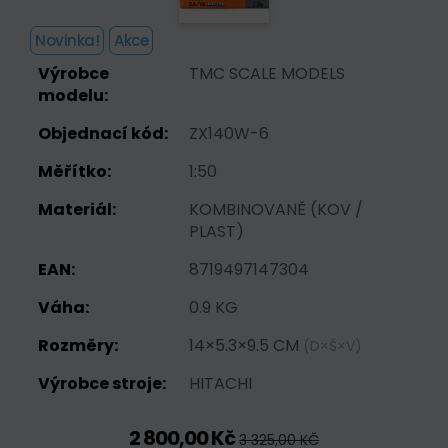
Novinka!
Akce
Výrobce
TMC SCALE MODELS
modelu:
Objednací kód:
ZX140W-6
Měřítko:
1:50
Materiál:
KOMBINOVANĚ (KOV /
PLAST)
EAN:
8719497147304
Váha:
0.9 KG
Rozměry:
14×5.3×9.5 CM
(D×Š×V)
Výrobce stroje:
HITACHI
2 800,00 Kč
3 325,00 KČ