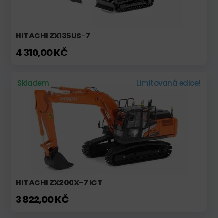
HITACHI ZX135US-7
4 310,00 KČ
Skladem
Limitovaná edice!
HITACHI ZX200X-7 ICT
3 822,00 KČ