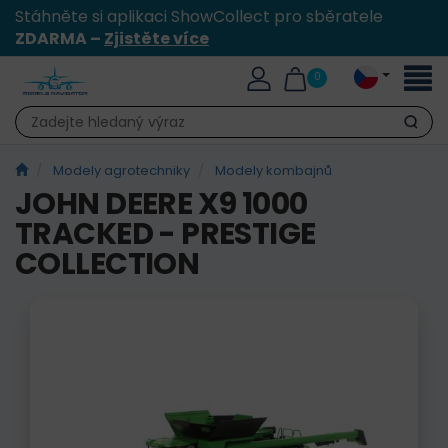
Stáhněte si aplikaci ShowCollect pro sběratele
ZDARMA –
Zjistěte více
Přepn
0
naviga
Hledat
Modely agrotechniky
Modely kombajnů
JOHN DEERE X9 1000
TRACKED - PRESTIGE
COLLECTION