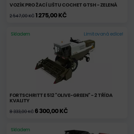
VOZÍK PRO ŽACÍ LIŠTU COCHET GTSH - ZELENÁ
1 275,00 KČ
2 547,00 KČ
Skladem
Limitovaná edice!
FORTSCHRITT E 512 "OLIVE-GREEN" - 2 TŘÍDA
KVALITY
6 300,00 KČ
8 333,00 KČ
Skladem