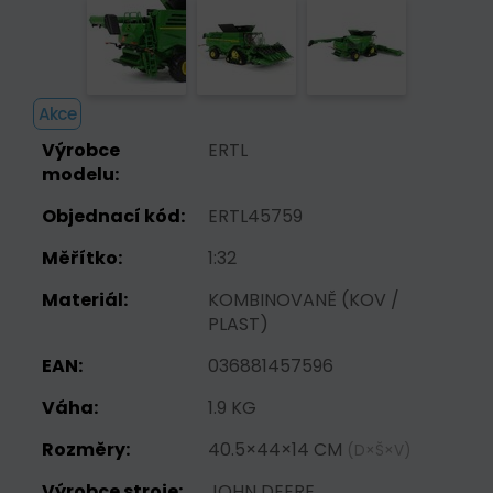
Akce
Výrobce
ERTL
modelu:
Objednací kód:
ERTL45759
Měřítko:
1:32
Materiál:
KOMBINOVANĚ (KOV /
PLAST)
EAN:
036881457596
Váha:
1.9 KG
Rozměry:
40.5×44×14 CM
(D×Š×V)
Výrobce stroje:
JOHN DEERE