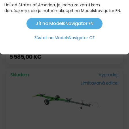
United States of America, je jedna ze zemí kam
doručujeme, ale je nutné nakoupit na ModelsNavigator EN.
Jít na ModelsNavigator EN
Zůstat na ModelsNavigator CZ
NEW HOLLAND CR 11
5 585,00 KČ
Skladem
Výprodej!
Limitovaná edice!