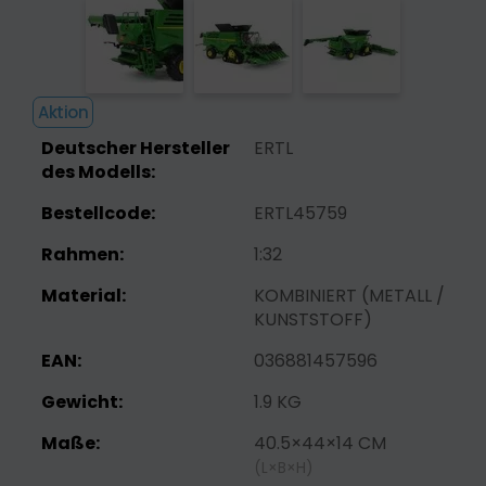
Aktion
Deutscher Hersteller
ERTL
des Modells:
Bestellcode:
ERTL45759
Rahmen:
1:32
Material:
KOMBINIERT (METALL /
KUNSTSTOFF)
EAN:
036881457596
Gewicht:
1.9 KG
Maße:
40.5×44×14 CM
(L×B×H)