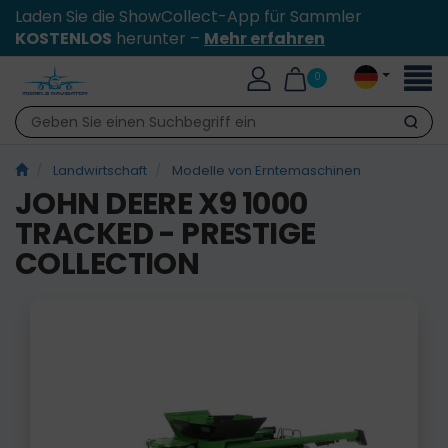
Laden Sie die ShowCollect-App für Sammler
KOSTENLOS
herunter –
Mehr erfahren
Toggl
0
naviga
Suche
Landwirtschaft
Modelle von Erntemaschinen
JOHN DEERE X9 1000
TRACKED - PRESTIGE
COLLECTION