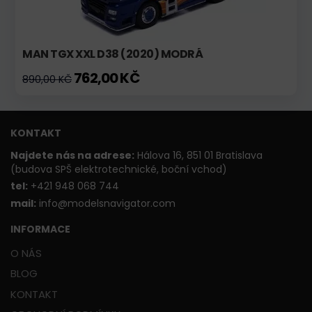
MAN TGX XXL D38 (2020) MODRÁ
762,00 KČ
890,00 KČ
KONTAKT
Najdete nás na adrese:
Hálova 16, 851 01 Bratislava
(budova SPŠ elektrotechnické, boční vchod)
t
el:
+421 948 068 744
mail:
info@modelsnavigator.com
INFORMACE
O NÁS
BLOG
KONTAKT