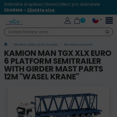
Stáhněte si aplikaci ShowCollect pro sběratele
ZDARMA –
Zjistěte více
Přepn
0
naviga
Hledat
Modely úžitkových vozidel
Modely kamionů
KAMION MAN TGX XLX EURO
6 PLATFORM SEMITRAILER
WITH GIRDER MAST PARTS
12M "WASEL KRANE"