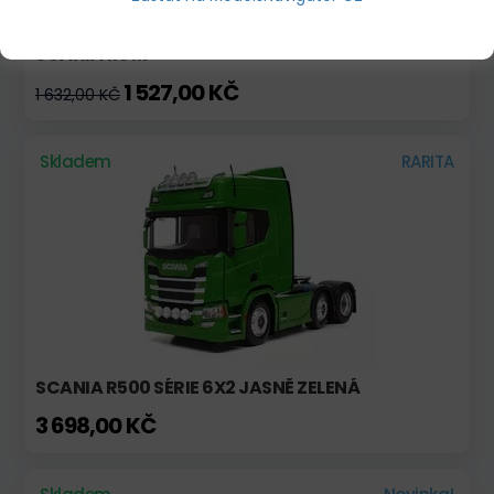
SCANIA 113 M
1 527,00 KČ
1 632,00 KČ
Skladem
RARITA
SCANIA R500 SÉRIE 6X2 JASNĚ ZELENÁ
3 698,00 KČ