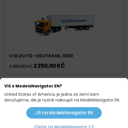
VOLVO F12 –DEUTRANS, 1980
2 250,00 KČ
2 380,00 KČ
Skladem
Akce
Víš o ModelsNavigator EN?
United States of America, je jedna ze zemí kam
doručujeme, ale je nutné nakoupit na ModelsNavigator EN.
Jít na ModelsNavigator EN
Zůstat na ModelsNavigator CZ