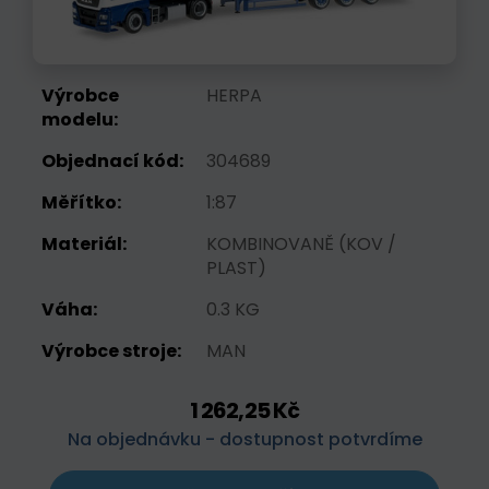
Výrobce
HERPA
modelu:
Objednací kód:
304689
Měřítko:
1:87
Materiál:
KOMBINOVANĚ (KOV /
PLAST)
Váha:
0.3 KG
Výrobce stroje:
MAN
1 262,25 Kč
Na objednávku - dostupnost potvrdíme