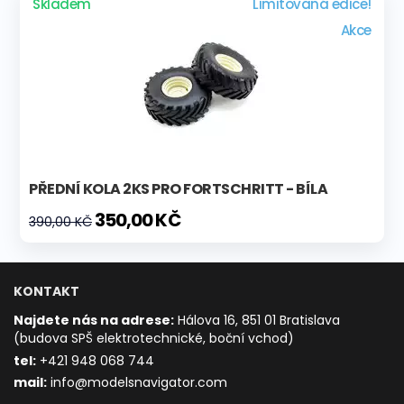
Skladem
Limitovaná edice!
Akce
PŘEDNÍ KOLA 2KS PRO FORTSCHRITT - BÍLA
350,00 KČ
390,00 KČ
KONTAKT
Najdete nás na adrese:
Hálova 16, 851 01 Bratislava
(budova SPŠ elektrotechnické, boční vchod)
t
el:
+421 948 068 744
mail:
info@modelsnavigator.com