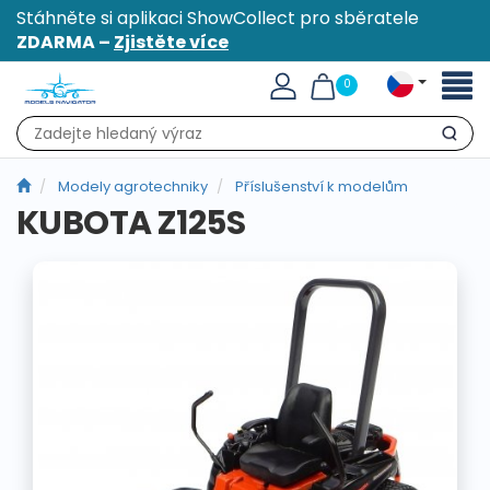
Stáhněte si aplikaci ShowCollect pro sběratele
ZDARMA –
Zjistěte více
Přepn
0
naviga
Hledat
Modely agrotechniky
Příslušenství k modelům
KUBOTA Z125S