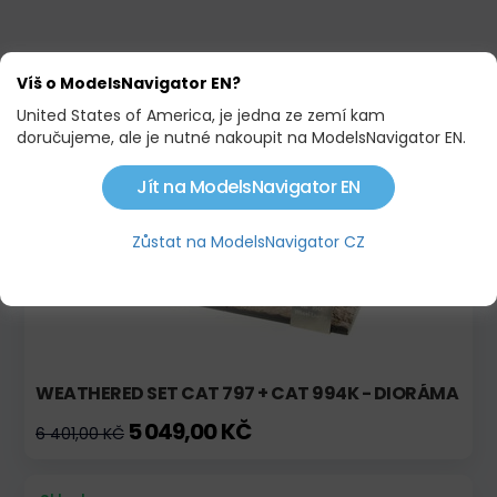
Víš o ModelsNavigator EN?
PODOBNÉ PRODUKTY
United States of America, je jedna ze zemí kam
doručujeme, ale je nutné nakoupit na ModelsNavigator EN.
Skladem
Výprodej!
Jít na ModelsNavigator EN
Zůstat na ModelsNavigator CZ
WEATHERED SET CAT 797 + CAT 994K - DIORÁMA
5 049,00 KČ
6 401,00 KČ