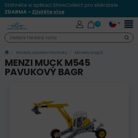
Stáhněte si aplikaci ShowCollect pro sběratele
ZDARMA –
Zjistěte více
Přepn
0
naviga
Hledat
Modely stavební techniky
Modely bagrů
MENZI MUCK M545
PAVUKOVÝ BAGR