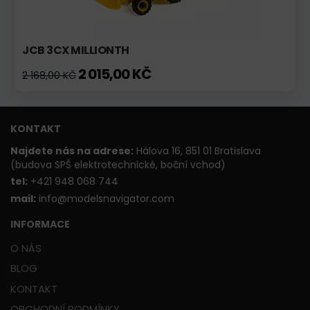
JCB 3CX MILLIONTH
2 015,00 KČ
2 168,00 KČ
KONTAKT
Najdete nás na adrese:
Hálova 16, 851 01 Bratislava
(budova SPŠ elektrotechnické, boční vchod)
t
el:
+421 948 068 744
mail:
info@modelsnavigator.com
INFORMACE
O NÁS
BLOG
KONTAKT
OBCHODNÍ PODMÍNKY