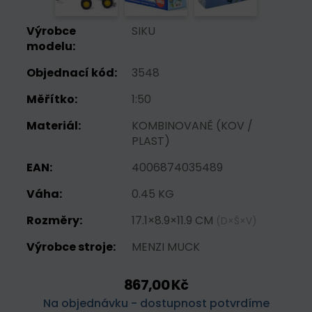
Výrobce
SIKU
modelu:
Objednací kód:
3548
Měřítko:
1:50
Materiál:
KOMBINOVANĚ (KOV /
PLAST)
EAN:
4006874035489
Váha:
0.45 KG
Rozměry:
17.1×8.9×11.9 CM
(D×Š×V)
Výrobce stroje:
MENZI MUCK
867,00 Kč
Na objednávku - dostupnost potvrdíme